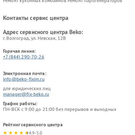
Ремонт кухонных комбайнов
Ремонт парогенераторов
Beko
Beko
Ремонт блендеров Beko
Ремонт кофеварок Beko
Контакты сервис центра
Ремонт холодильников Beko
Ремонт морозильных камер
Beko
Адрес сервисного центра Beko:
г. Волгоград, ул. Невская, 12В
Горячая линия:
+7 (844) 290-70-26
Электронная почта:
info@beko-fixim.ru
для юридических лиц
manager@fix-beko.ru
График работы:
ПН-ВСК с 9:00 до 21:00 без перерывов и выходных
Рейтинг сервисного центра
4.9-5.0