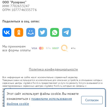
ООО "Русервис"
ИНН 7702633247
ОГРН 1077746335776
Поделиться в соц. сетях:
Мы принимаем
все формы оплаты
Политика конфиденциальности
Вся информация на сайте носит исключительно справочный характер.
Товарные знаки используются исключительно для описания устройств, в отношении которых
сервисные центры vlg.beko-fixim.ru предоставляют услуги по ремонту. Услуги оказываются в
неавторизованных сервисных центрах vlg.beko-fixim.ru, которые не связаны с
правообладателями товарных знаков или их официальными представителями.
Ремонт осуществляется для устройств, уже введенных в гражданский оборот в соответствии
Этот сайт использует файлы cookie. Вы можете
со статьей 1487 ГК РФ.
Использование товарных знаков не преследует цели индивидуализации услуг или введения
ознакомиться с
правилами использования
Согласен
потребителей в заблуждение, а служит для информирования о предоставляемых услугах по
ремонту техники указанных брендов.
файлов cookie
Представленная на сайте информация не является публичной офертой, определяемой