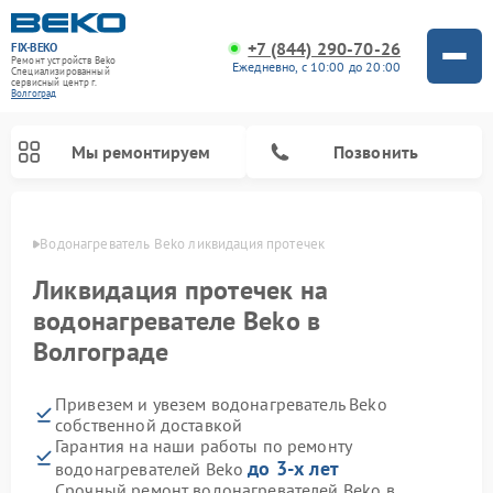
+7 (844) 290-70-26
FIX-BEKO
Ремонт устройств Beko
Ежедневно, с 10:00 до 20:00
Специализированный
cервисный центр г.
Волгоград
Мы ремонтируем
Позвонить
граде
Водонагреватель Beko ликвидация протечек
Ликвидация протечек на
водонагревателе Beko в
Волгограде
Привезем и увезем водонагреватель Beko
собственной доставкой
Гарантия на наши работы по ремонту
Ремонт вертикальных пылесосов Beko
Ремонт стиральных машин Beko
Ремонт сушильных машин Beko
Ремонт кухонных комбайнов Beko
Ремонт посудомоечных машин Beko
Ремонт морозильных камер Beko
Ремонт микроволновых печей Beko
до 3-х лет
водонагревателей Beko
Срочный ремонт водонагревателей Beko в