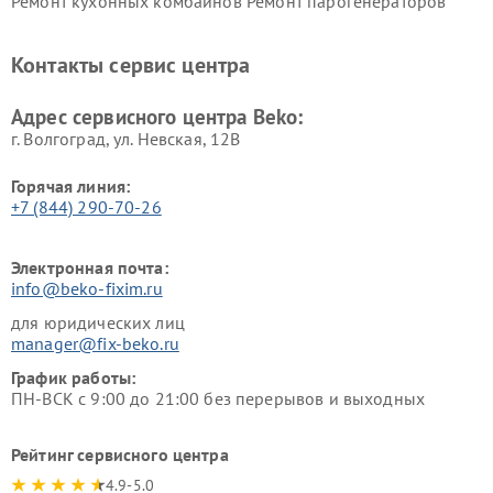
Ремонт кухонных комбайнов
Ремонт парогенераторов
Beko
Beko
Ремонт блендеров Beko
Ремонт кофеварок Beko
Контакты сервис центра
Ремонт холодильников Beko
Ремонт морозильных камер
Beko
Адрес сервисного центра Beko:
г. Волгоград, ул. Невская, 12В
Горячая линия:
+7 (844) 290-70-26
Электронная почта:
info@beko-fixim.ru
для юридических лиц
manager@fix-beko.ru
График работы:
ПН-ВСК с 9:00 до 21:00 без перерывов и выходных
Рейтинг сервисного центра
4.9-5.0