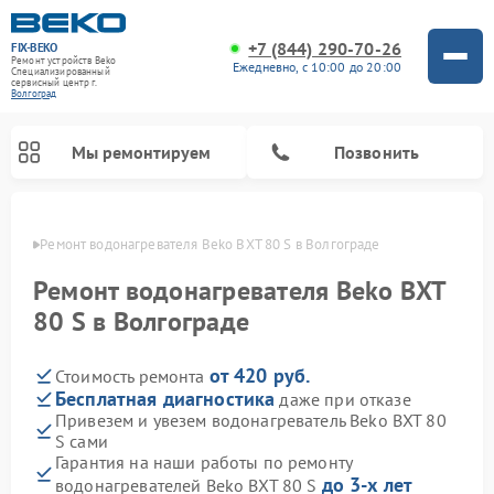
+7 (844) 290-70-26
FIX-BEKO
Ремонт устройств Beko
Ежедневно, с 10:00 до 20:00
Специализированный
cервисный центр г.
Волгоград
Мы ремонтируем
Позвонить
граде
Ремонт водонагревателя Beko BXT 80 S в Волгограде
Ремонт водонагревателя Beko BXT
80 S в Волгограде
от 420 руб.
Стоимость ремонта
Бесплатная диагностика
даже при отказе
Привезем и увезем водонагреватель Beko BXT 80
S сами
Ремонт вертикальных пылесосов Beko
Ремонт стиральных машин Beko
Ремонт сушильных машин Beko
Ремонт кухонных комбайнов Beko
Ремонт посудомоечных машин Beko
Ремонт морозильных камер Beko
Ремонт микроволновых печей Beko
Гарантия на наши работы по ремонту
до 3-х лет
водонагревателей Beko BXT 80 S