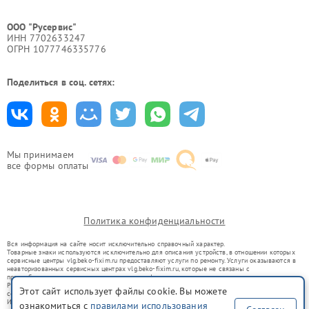
ООО "Русервис"
ИНН 7702633247
ОГРН 1077746335776
Поделиться в соц. сетях:
Мы принимаем
все формы оплаты
Политика конфиденциальности
Вся информация на сайте носит исключительно справочный характер.
Товарные знаки используются исключительно для описания устройств, в отношении которых
сервисные центры vlg.beko-fixim.ru предоставляют услуги по ремонту. Услуги оказываются в
неавторизованных сервисных центрах vlg.beko-fixim.ru, которые не связаны с
правообладателями товарных знаков или их официальными представителями.
Ремонт осуществляется для устройств, уже введенных в гражданский оборот в соответствии
Этот сайт использует файлы cookie. Вы можете
со статьей 1487 ГК РФ.
Использование товарных знаков не преследует цели индивидуализации услуг или введения
ознакомиться с
правилами использования