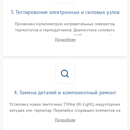
3. Тестирование электронных и силовых узлов
Прозвонка мультиметром нагревательных элементов,
термостатов и термодатчиков. Диагностика силового
модуля, реле, диодных мостов и IGBT-транзисторов (для
Подробнее
индукции). Проверка кранов и газ-контроля (для газовых
панелей).
4. Замена деталей и компонентный ремонт
Установка новых ленточных ТЭНов (Hi-Light), индукторных
катушек или термопар. Перепайка сгоревших элементов на
плате управления, восстановление токопроводящих
Подробнее
дорожек. Очистка контактов и замена поврежденной
проводки.