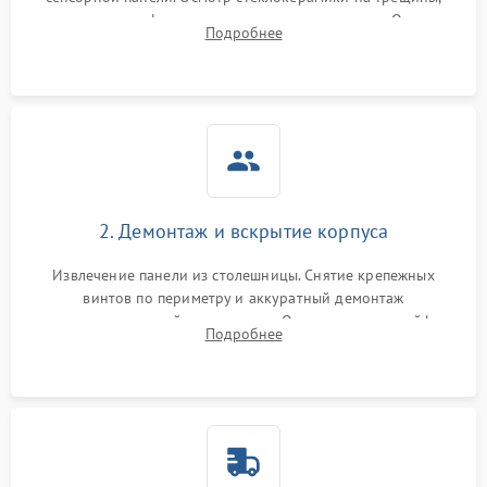
проверка конфорок на равномерность нагрева. Опрос
Подробнее
клиента о симптомах (не включается, не видит посуду,
щелкает).
2. Демонтаж и вскрытие корпуса
Извлечение панели из столешницы. Снятие крепежных
винтов по периметру и аккуратный демонтаж
стеклокерамической поверхности. Отсоединение шлейфов
Подробнее
сенсорного блока для доступа к силовым платам, катушкам
или ТЭНам.