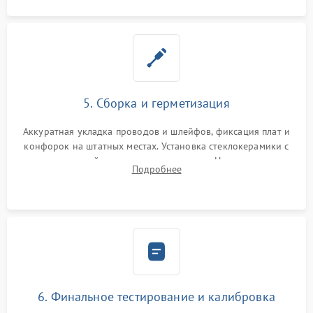
5. Сборка и герметизация
Аккуратная укладка проводов и шлейфов, фиксация плат и
конфорок на штатных местах. Установка стеклокерамики с
проверкой равномерности зазоров. Нанесение
Подробнее
термостойкого герметика или укладка уплотнительной
ленты по контуру.
6. Финальное тестирование и калибровка