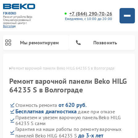
+7 (844) 290-70-26
FIX-BEKO
Ремонт устройств Beko
Ежедневно, с 10:00 до 20:00
Специализированный
cервисный центр г.
Волгоград
Мы ремонтируем
Позвонить
граде
Ремонт варочной панели Beko HILG 64235 S в Волгограде
Ремонт варочной панели Beko HILG
64235 S в Волгограде
от 620 руб.
Стоимость ремонта
Бесплатная диагностика
даже при отказе
Привезем и увезем варочную панель Beko HILG
64235 S сами
Ремонт стиральных машин Beko
Ремонт сушильных машин Beko
Ремонт морозильных камер Beko
Ремонт вертикальных пылесосов Beko
Ремонт посудомоечных машин Beko
Ремонт кухонных комбайнов Beko
Ремонт микроволновых печей Beko
Гарантия на наши работы по ремонту варочных
до 3-х лет
панелей Beko HILG 64235 S