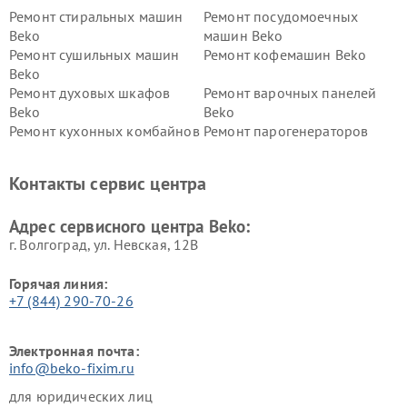
Ремонт стиральных машин
Ремонт посудомоечных
Beko
машин Beko
Ремонт сушильных машин
Ремонт кофемашин Beko
Beko
Ремонт духовых шкафов
Ремонт варочных панелей
Beko
Beko
Ремонт кухонных комбайнов
Ремонт парогенераторов
Beko
Beko
Ремонт блендеров Beko
Ремонт кофеварок Beko
Контакты сервис центра
Ремонт холодильников Beko
Ремонт морозильных камер
Beko
Адрес сервисного центра Beko:
г. Волгоград, ул. Невская, 12В
Горячая линия:
+7 (844) 290-70-26
Электронная почта:
info@beko-fixim.ru
для юридических лиц