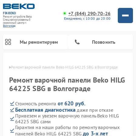
+7 (844) 290-70-26
FIX-BEKO
Ремонт устройств Beko
Ежедневно, с 10:00 до 20:00
Специализированный
cервисный центр г.
Волгоград
Мы ремонтируем
Позвонить
граде
Ремонт варочной панели Beko HILG 64225 SBG в Волгограде
Ремонт варочной панели Beko HILG
64225 SBG в Волгограде
от 620 руб.
Стоимость ремонта
Бесплатная диагностика
даже при отказе
Привезем и увезем варочную панель Beko HILG
64225 SBG сами
Ремонт стиральных машин Beko
Ремонт сушильных машин Beko
Ремонт морозильных камер Beko
Ремонт вертикальных пылесосов Beko
Ремонт посудомоечных машин Beko
Ремонт кухонных комбайнов Beko
Ремонт микроволновых печей Beko
Гарантия на наши работы по ремонту варочных
до 3-х лет
панелей Beko HILG 64225 SBG