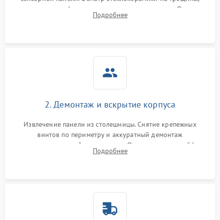
проверка конфорок на равномерность нагрева. Опрос
Подробнее
клиента о симптомах (не включается, не видит посуду,
щелкает).
2. Демонтаж и вскрытие корпуса
Извлечение панели из столешницы. Снятие крепежных
винтов по периметру и аккуратный демонтаж
стеклокерамической поверхности. Отсоединение шлейфов
Подробнее
сенсорного блока для доступа к силовым платам, катушкам
или ТЭНам.