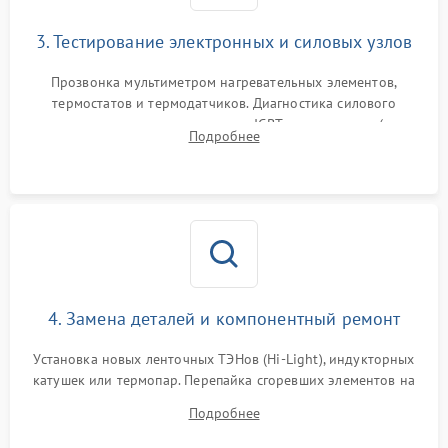
3. Тестирование электронных и силовых узлов
Прозвонка мультиметром нагревательных элементов,
термостатов и термодатчиков. Диагностика силового
модуля, реле, диодных мостов и IGBT-транзисторов (для
Подробнее
индукции). Проверка кранов и газ-контроля (для газовых
панелей).
4. Замена деталей и компонентный ремонт
Установка новых ленточных ТЭНов (Hi-Light), индукторных
катушек или термопар. Перепайка сгоревших элементов на
плате управления, восстановление токопроводящих
Подробнее
дорожек. Очистка контактов и замена поврежденной
проводки.