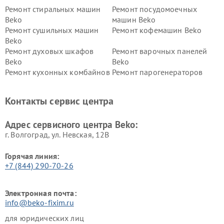
Ремонт стиральных машин
Ремонт посудомоечных
Beko
машин Beko
Ремонт сушильных машин
Ремонт кофемашин Beko
Beko
Ремонт духовых шкафов
Ремонт варочных панелей
Beko
Beko
Ремонт кухонных комбайнов
Ремонт парогенераторов
Beko
Beko
Ремонт блендеров Beko
Ремонт кофеварок Beko
Контакты сервис центра
Ремонт холодильников Beko
Ремонт морозильных камер
Beko
Адрес сервисного центра Beko:
г. Волгоград, ул. Невская, 12В
Горячая линия:
+7 (844) 290-70-26
Электронная почта:
info@beko-fixim.ru
для юридических лиц