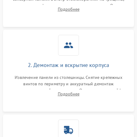
проверка конфорок на равномерность нагрева. Опрос
Подробнее
клиента о симптомах (не включается, не видит посуду,
щелкает).
2. Демонтаж и вскрытие корпуса
Извлечение панели из столешницы. Снятие крепежных
винтов по периметру и аккуратный демонтаж
стеклокерамической поверхности. Отсоединение шлейфов
Подробнее
сенсорного блока для доступа к силовым платам, катушкам
или ТЭНам.