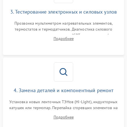
3. Тестирование электронных и силовых узлов
Прозвонка мультиметром нагревательных элементов,
термостатов и термодатчиков. Диагностика силового
модуля, реле, диодных мостов и IGBT-транзисторов (для
Подробнее
индукции). Проверка кранов и газ-контроля (для газовых
панелей).
4. Замена деталей и компонентный ремонт
Установка новых ленточных ТЭНов (Hi-Light), индукторных
катушек или термопар. Перепайка сгоревших элементов на
плате управления, восстановление токопроводящих
Подробнее
дорожек. Очистка контактов и замена поврежденной
проводки.