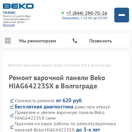
+7 (844) 290-70-26
FIX-BEKO
Ремонт устройств Beko
Ежедневно, с 10:00 до 20:00
Специализированный
cервисный центр г.
Волгоград
Мы ремонтируем
Позвонить
граде
Ремонт варочной панели Beko HIAG64223SX в Волгограде
Ремонт варочной панели Beko
HIAG64223SX в Волгограде
от 620 руб.
Стоимость ремонта
Бесплатная диагностика
даже при отказе
Привезем и увезем варочную панель Beko
HIAG64223SX сами
Ремонт стиральных машин Beko
Ремонт сушильных машин Beko
Ремонт морозильных камер Beko
Ремонт вертикальных пылесосов Beko
Ремонт посудомоечных машин Beko
Ремонт кухонных комбайнов Beko
Ремонт микроволновых печей Beko
Гарантия на наши работы по ремонту варочных
до 3-х лет
панелей Beko HIAG64223SX