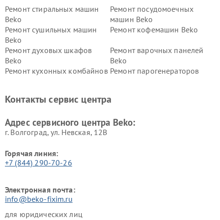
Ремонт стиральных машин
Ремонт посудомоечных
Beko
машин Beko
Ремонт сушильных машин
Ремонт кофемашин Beko
Beko
Ремонт духовых шкафов
Ремонт варочных панелей
Beko
Beko
Ремонт кухонных комбайнов
Ремонт парогенераторов
Beko
Beko
Ремонт блендеров Beko
Ремонт кофеварок Beko
Контакты сервис центра
Ремонт холодильников Beko
Ремонт морозильных камер
Beko
Адрес сервисного центра Beko:
г. Волгоград, ул. Невская, 12В
Горячая линия:
+7 (844) 290-70-26
Электронная почта:
info@beko-fixim.ru
для юридических лиц