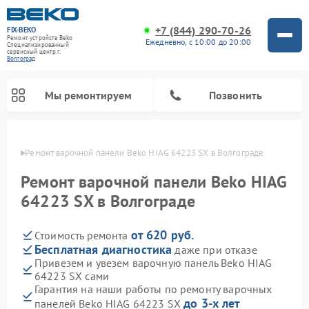
+7 (844) 290-70-26
FIX-BEKO
Ремонт устройств Beko
Ежедневно, с 10:00 до 20:00
Специализированный
cервисный центр г.
Волгоград
Мы ремонтируем
Позвонить
граде
Ремонт варочной панели Beko HIAG 64223 SX в Волгограде
Ремонт варочной панели Beko HIAG
64223 SX в Волгограде
от 620 руб.
Стоимость ремонта
Бесплатная диагностика
даже при отказе
Привезем и увезем варочную панель Beko HIAG
64223 SX сами
Ремонт стиральных машин Beko
Ремонт сушильных машин Beko
Ремонт морозильных камер Beko
Ремонт вертикальных пылесосов Beko
Ремонт посудомоечных машин Beko
Ремонт кухонных комбайнов Beko
Ремонт микроволновых печей Beko
Гарантия на наши работы по ремонту варочных
до 3-х лет
панелей Beko HIAG 64223 SX