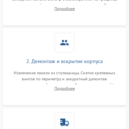
проверка конфорок на равномерность нагрева. Опрос
Подробнее
клиента о симптомах (не включается, не видит посуду,
щелкает).
2. Демонтаж и вскрытие корпуса
Извлечение панели из столешницы. Снятие крепежных
винтов по периметру и аккуратный демонтаж
стеклокерамической поверхности. Отсоединение шлейфов
Подробнее
сенсорного блока для доступа к силовым платам, катушкам
или ТЭНам.