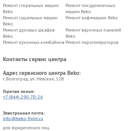
Ремонт стиральных машин
Ремонт посудомоечных
Beko
машин Beko
Ремонт сушильных машин
Ремонт кофемашин Beko
Beko
Ремонт духовых шкафов
Ремонт варочных панелей
Beko
Beko
Ремонт кухонных комбайнов
Ремонт парогенераторов
Beko
Beko
Ремонт блендеров Beko
Ремонт кофеварок Beko
Контакты сервис центра
Ремонт холодильников Beko
Ремонт морозильных камер
Beko
Адрес сервисного центра Beko:
г. Волгоград, ул. Невская, 12В
Горячая линия:
+7 (844) 290-70-26
Электронная почта:
info@beko-fixim.ru
для юридических лиц