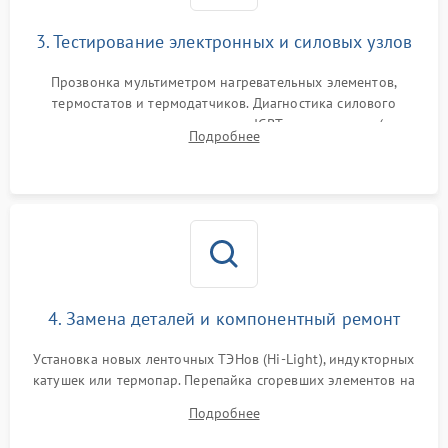
3. Тестирование электронных и силовых узлов
Прозвонка мультиметром нагревательных элементов,
термостатов и термодатчиков. Диагностика силового
модуля, реле, диодных мостов и IGBT-транзисторов (для
Подробнее
индукции). Проверка кранов и газ-контроля (для газовых
панелей).
4. Замена деталей и компонентный ремонт
Установка новых ленточных ТЭНов (Hi-Light), индукторных
катушек или термопар. Перепайка сгоревших элементов на
плате управления, восстановление токопроводящих
Подробнее
дорожек. Очистка контактов и замена поврежденной
проводки.