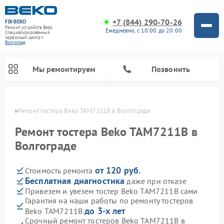
+7 (844) 290-70-26
FIX-BEKO
Ремонт устройств Beko
Ежедневно, с 10:00 до 20:00
Специализированный
cервисный центр г.
Волгоград
Мы ремонтируем
Позвонить
граде
Ремонт тостера Beko TAM7211B в Волгограде
Ремонт тостера Beko TAM7211B в
Волгограде
от 120 руб.
Стоимость ремонта
Бесплатная диагностика
даже при отказе
Привезем и увезем тостер Beko TAM7211B сами
Гарантия на наши работы по ремонту тостеров
Ремонт вертикальных пылесосов Beko
Ремонт стиральных машин Beko
Ремонт сушильных машин Beko
Ремонт кухонных комбайнов Beko
Ремонт микроволновых печей Beko
Ремонт посудомоечных машин Beko
Ремонт морозильных камер Beko
до 3-х лет
Beko TAM7211B
Срочный ремонт тостеров Beko TAM7211B в