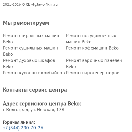
2021-2026 © СЦ vlg.beko-fixim.ru
Мы ремонтируем
Ремонт стиральных машин
Ремонт посудомоечных
Beko
машин Beko
Ремонт сушильных машин
Ремонт кофемашин Beko
Beko
Ремонт духовых шкафов
Ремонт варочных панелей
Beko
Beko
Ремонт кухонных комбайнов
Ремонт парогенераторов
Beko
Beko
Ремонт блендеров Beko
Ремонт кофеварок Beko
Контакты сервис центра
Ремонт холодильников Beko
Ремонт морозильных камер
Beko
Адрес сервисного центра Beko:
г. Волгоград, ул. Невская, 12В
Горячая линия:
+7 (844) 290-70-26