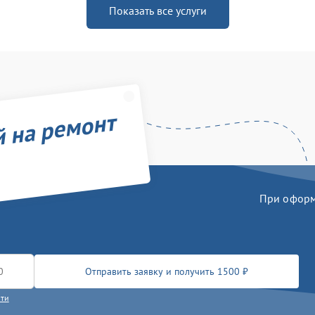
Показать все услуги
й на ремонт
При оформл
Отправить заявку и получить 1500 ₽
сти