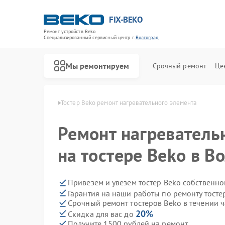
FIX-BEKO
Ремонт устройств Beko
Специализированный cервисный центр г.
Волгоград
Мы ремонтируем
Срочный ремонт
Це
в Beko в Волгограде
Тостер Beko ремонт нагревательного элемента
Ремонт нагреватель
на тостере Beko в В
Привезем и увезем тостер Beko собственно
Гарантия на наши работы по ремонту тост
Срочный ремонт тостеров Beko в течении ч
20%
Скидка для вас до
Получите 1500 рублей на ремонт
Ремонт стиральных машин Beko
Ремонт посудомоечных машин Beko
Ремонт сушильных машин Beko
Ремонт духовых шкафов Beko
Ремонт варочных панелей Beko
Ремонт кухонных комбайнов Beko
Ремонт парогенераторов Beko
Ремонт морозильных камер Beko
Ремонт вертикальных пылесосов Beko
Ремонт водонагревателей Beko
Ремонт микроволновых печей Beko