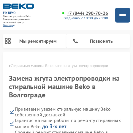
+7 (844) 290-70-26
FIX-BEKO
Ремонт устройств Beko
Ежедневно, с 10:00 до 20:00
Специализированный
cервисный центр г.
Волгоград
Мы ремонтируем
Позвонить
граде
Стиральная машина Beko замена жгута электропроводки
Замена жгута электропроводки на
стиральной машине Beko в
Волгограде
Привезем и увезем стиральную машину Beko
собственной доставкой
Гарантия на наши работы по ремонту стиральных
Ремонт посудомоечных машин Beko
Ремонт морозильных камер Beko
Ремонт вертикальных пылесосов Beko
Ремонт сушильных машин Beko
Ремонт кухонных комбайнов Beko
Ремонт микроволновых печей Beko
до 3-х лет
машин Beko
Срочный ремонт стиральных машин Beko в