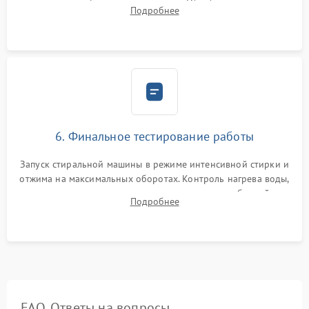
надежной фиксацией хомутами. Обработка стыков
Подробнее
герметиком для предотвращения возможных протечек воды.
6. Финальное тестирование работы
Запуск стиральной машины в режиме интенсивной стирки и
отжима на максимальных оборотах. Контроль нагрева воды,
корректности слива, отсутствия излишних вибраций,
Подробнее
посторонних стуков и протечек под корпусом.
FAQ. Ответы на вопросы