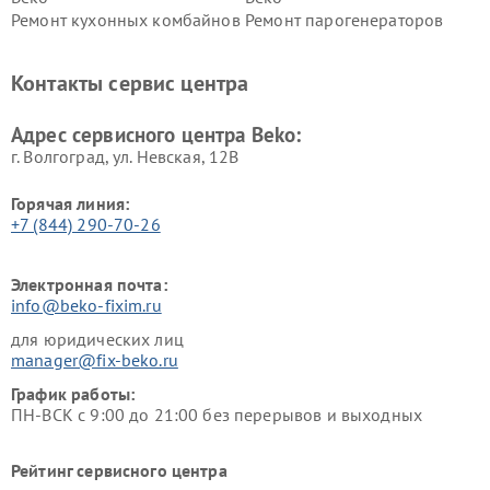
Ремонт кухонных комбайнов
Ремонт парогенераторов
Beko
Beko
Ремонт блендеров Beko
Ремонт кофеварок Beko
Контакты сервис центра
Ремонт холодильников Beko
Ремонт морозильных камер
Beko
Адрес сервисного центра Beko:
г. Волгоград, ул. Невская, 12В
Горячая линия:
+7 (844) 290-70-26
Электронная почта:
info@beko-fixim.ru
для юридических лиц
manager@fix-beko.ru
График работы:
ПН-ВСК с 9:00 до 21:00 без перерывов и выходных
Рейтинг сервисного центра