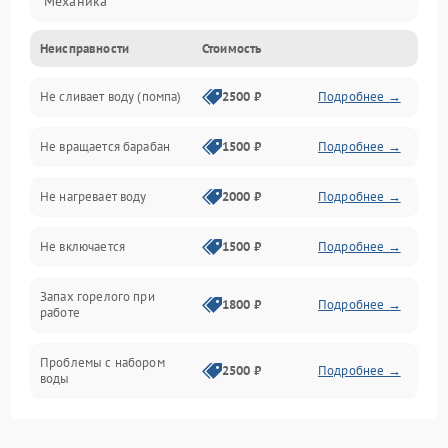
Механика
Неисправности
Стоимость
Электропитание
Не сливает воду (помпа)
2500 ₽
Подробнее →
Водоснабжение
Не вращается барабан
1500 ₽
Подробнее →
Слив
Не нагревает воду
2000 ₽
Подробнее →
Программное обеспечение
Не включается
1500 ₽
Подробнее →
Запах горелого при
1800 ₽
Подробнее →
работе
Проблемы с набором
2500 ₽
Подробнее →
воды
Замена ТЭНа
2200 ₽
Подробнее →