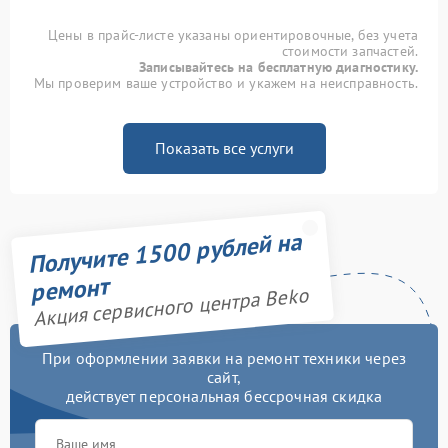
Цены в прайс-листе указаны ориентировочные, без учета
стоимости запчастей.
Записывайтесь на бесплатную диагностику.
Мы проверим ваше устройство и укажем на неисправность.
Показать все услуги
Получите 1500 рублей на
ремонт
Акция сервисного центра Beko
При оформлении заявки на ремонт техники через
сайт,
действует персональная бессрочная скидка