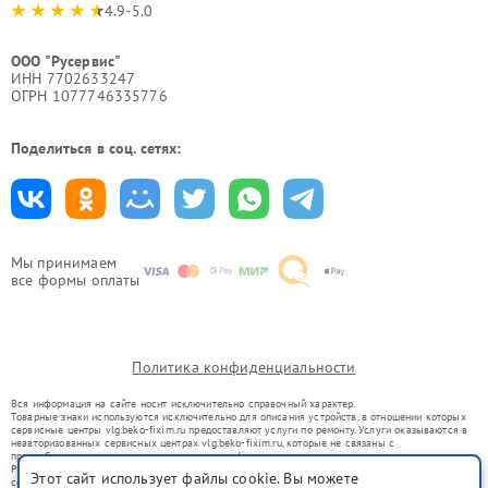
4.9-5.0
ООО "Русервис"
ИНН 7702633247
ОГРН 1077746335776
Поделиться в соц. сетях:
Мы принимаем
все формы оплаты
Политика конфиденциальности
Вся информация на сайте носит исключительно справочный характер.
Товарные знаки используются исключительно для описания устройств, в отношении которых
сервисные центры vlg.beko-fixim.ru предоставляют услуги по ремонту. Услуги оказываются в
неавторизованных сервисных центрах vlg.beko-fixim.ru, которые не связаны с
правообладателями товарных знаков или их официальными представителями.
Ремонт осуществляется для устройств, уже введенных в гражданский оборот в соответствии
Этот сайт использует файлы cookie. Вы можете
со статьей 1487 ГК РФ.