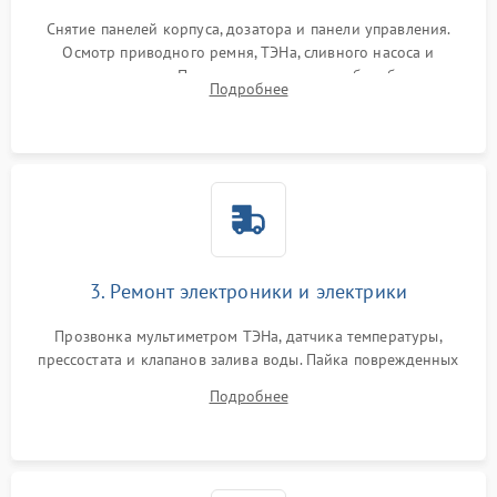
Снятие панелей корпуса, дозатора и панели управления.
Осмотр приводного ремня, ТЭНа, сливного насоса и
амортизаторов. Проверка подшипников барабана и
Подробнее
крестовины на износ, а манжеты люка на разрывы.
3. Ремонт электроники и электрики
Прозвонка мультиметром ТЭНа, датчика температуры,
прессостата и клапанов залива воды. Пайка поврежденных
дорожек или замена симисторов на плате управления.
Подробнее
Восстановление целостности проводки и контактов.