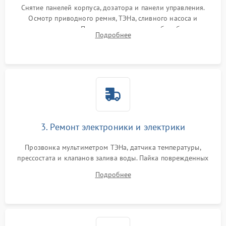
Снятие панелей корпуса, дозатора и панели управления.
Осмотр приводного ремня, ТЭНа, сливного насоса и
амортизаторов. Проверка подшипников барабана и
Подробнее
крестовины на износ, а манжеты люка на разрывы.
3. Ремонт электроники и электрики
Прозвонка мультиметром ТЭНа, датчика температуры,
прессостата и клапанов залива воды. Пайка поврежденных
дорожек или замена симисторов на плате управления.
Подробнее
Восстановление целостности проводки и контактов.