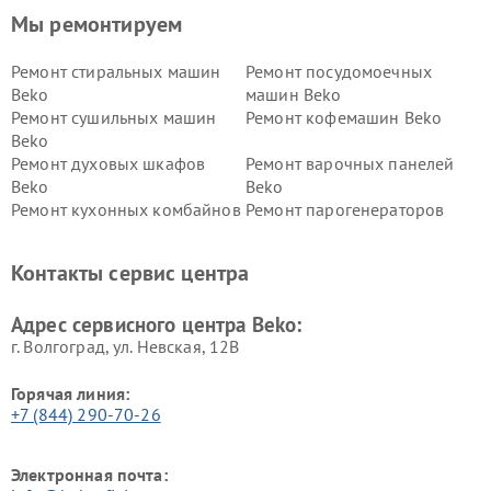
Мы ремонтируем
Ремонт стиральных машин
Ремонт посудомоечных
Beko
машин Beko
Ремонт сушильных машин
Ремонт кофемашин Beko
Beko
Ремонт духовых шкафов
Ремонт варочных панелей
Beko
Beko
Ремонт кухонных комбайнов
Ремонт парогенераторов
Beko
Beko
Ремонт блендеров Beko
Ремонт кофеварок Beko
Контакты сервис центра
Ремонт холодильников Beko
Ремонт морозильных камер
Beko
Адрес сервисного центра Beko:
г. Волгоград, ул. Невская, 12В
Горячая линия:
+7 (844) 290-70-26
Электронная почта: