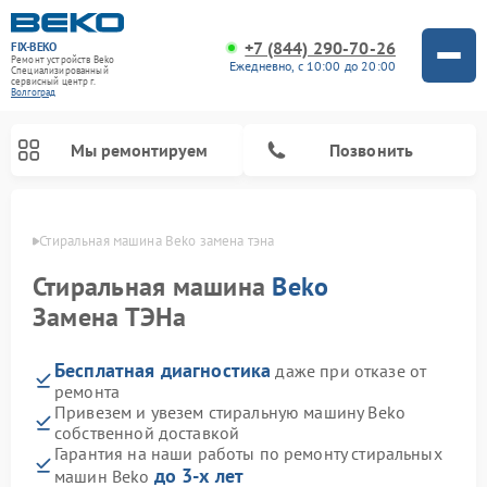
+7 (844) 290-70-26
FIX-BEKO
Ремонт устройств Beko
Ежедневно, с 10:00 до 20:00
Специализированный
cервисный центр г.
Волгоград
Мы ремонтируем
Позвонить
граде
Стиральная машина Beko замена тэна
Стиральная машина
Beko
Замена ТЭНа
Бесплатная диагностика
даже при отказе от
ремонта
Привезем и увезем стиральную машину Beko
собственной доставкой
Ремонт посудомоечных машин Beko
Ремонт морозильных камер Beko
Ремонт вертикальных пылесосов Beko
Ремонт сушильных машин Beko
Ремонт кухонных комбайнов Beko
Ремонт микроволновых печей Beko
Гарантия на наши работы по ремонту стиральных
до 3-х лет
машин Beko