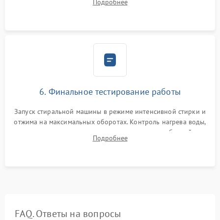
Подробнее
герметиком для предотвращения возможных протечек воды.
6. Финальное тестирование работы
Запуск стиральной машины в режиме интенсивной стирки и
отжима на максимальных оборотах. Контроль нагрева воды,
корректности слива, отсутствия излишних вибраций,
Подробнее
посторонних стуков и протечек под корпусом.
FAQ. Ответы на вопросы