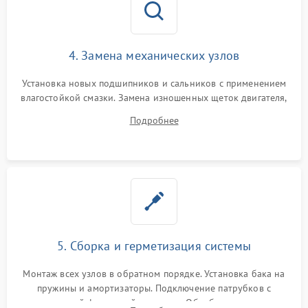
4. Замена механических узлов
Установка новых подшипников и сальников с применением
влагостойкой смазки. Замена изношенных щеток двигателя,
порванного ремня привода, неисправного сливного насоса
Подробнее
или поврежденной резиновой манжеты.
5. Сборка и герметизация системы
Монтаж всех узлов в обратном порядке. Установка бака на
пружины и амортизаторы. Подключение патрубков с
надежной фиксацией хомутами. Обработка стыков