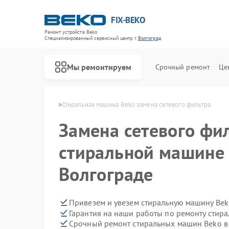
FIX-BEKO
Ремонт устройств Beko
Специализированный cервисный центр г.
Волгоград
Мы ремонтируем
Срочный ремонт
Це
 Beko в Волгограде
Стиральная машина Beko замена сетевого фильтра
Замена сетевого фи
стиральной машине 
Волгограде
Привезем и увезем стиральную машину Bek
Гарантия на наши работы по ремонту сти
Срочный ремонт стиральных машин Beko в 
Ремонт посудомоечных машин Beko
Ремонт сушильных машин Beko
Ремонт духовых шкафов Beko
Ремонт варочных панелей Beko
Ремонт кухонных комбайнов Beko
Ремонт парогенераторов Beko
Ремонт морозильных камер Beko
Ремонт вертикальных пылесосов Beko
Ремонт водонагревателей Beko
Ремонт микроволновых печей Beko