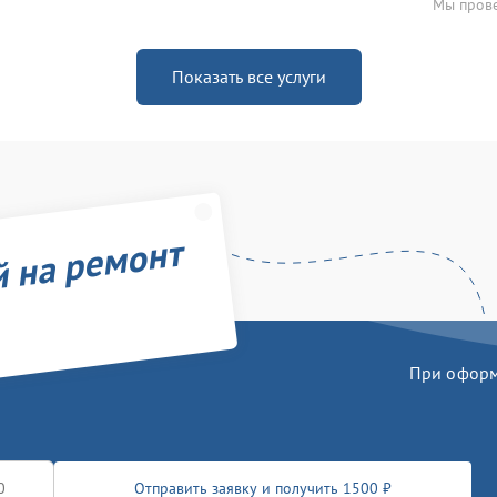
Мы прове
Показать все услуги
й на ремонт
При оформл
Отправить заявку и получить 1500 ₽