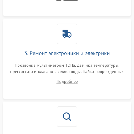
крестовины на износ, а манжеты люка на разрывы.
3. Ремонт электроники и электрики
Прозвонка мультиметром ТЭНа, датчика температуры,
прессостата и клапанов залива воды. Пайка поврежденных
дорожек или замена симисторов на плате управления.
Подробнее
Восстановление целостности проводки и контактов.