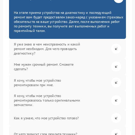
На этапе приема устройства на диагностику и последующий
ремонт вам будет предоставлен заказ-наряд с указанием страховых
обязательств на ваше устройство. Далее, после выполнения работ
по ремонту техники, вы получите акт выполненных работ и
гарантийный талон.
Я уже знаю в чем неисправность и какой
ремонт необходим. Для чего проводить
диагностику?
Мне нужен срочный ремонт. Сможете
сделать?
Я хочу, чтобы мое устройство
ремонтировали при мне.
Я хочу, чтобы мое устройство
ремонтировалось только оригинальными
запчастями.
Как я узнаю, что мое устройство готово?
От чего зависит срок ремонта техники?