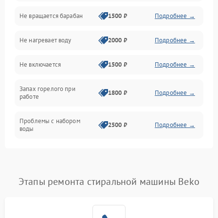
Не вращается барабан
1500 ₽
Подробнее →
Слив
Не нагревает воду
2000 ₽
Подробнее →
Программное обеспечение
Не включается
1500 ₽
Подробнее →
Запах горелого при
1800 ₽
Подробнее →
работе
Проблемы с набором
2500 ₽
Подробнее →
воды
Замена ТЭНа
2200 ₽
Подробнее →
Замена платы управления
2200 ₽
Подробнее →
Этапы ремонта стиральной машины Beko