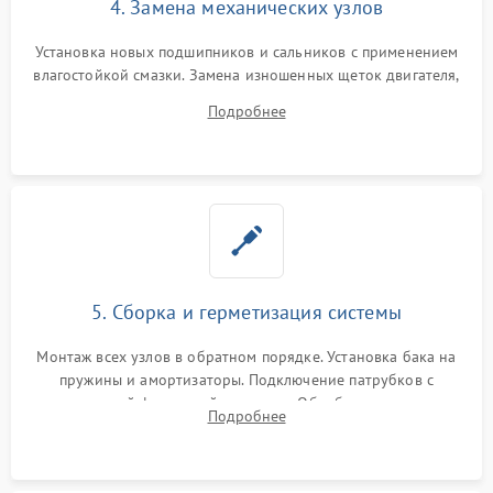
4. Замена механических узлов
Установка новых подшипников и сальников с применением
влагостойкой смазки. Замена изношенных щеток двигателя,
порванного ремня привода, неисправного сливного насоса
Подробнее
или поврежденной резиновой манжеты.
5. Сборка и герметизация системы
Монтаж всех узлов в обратном порядке. Установка бака на
пружины и амортизаторы. Подключение патрубков с
надежной фиксацией хомутами. Обработка стыков
Подробнее
герметиком для предотвращения возможных протечек воды.