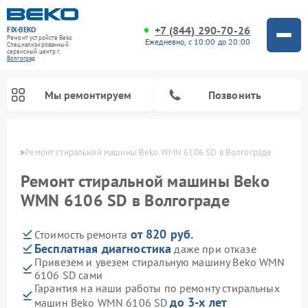
+7 (844) 290-70-26
FIX-BEKO
Ремонт устройств Beko
Ежедневно, с 10:00 до 20:00
Специализированный
cервисный центр г.
Волгоград
Мы ремонтируем
Позвонить
граде
Ремонт стиральной машины Beko WMN 6106 SD в Волгограде
Ремонт стиральной машины Beko
WMN 6106 SD в Волгограде
от 820 руб.
Стоимость ремонта
Бесплатная диагностика
даже при отказе
Привезем и увезем стиральную машину Beko WMN
6106 SD сами
Ремонт посудомоечных машин Beko
Ремонт морозильных камер Beko
Ремонт вертикальных пылесосов Beko
Ремонт сушильных машин Beko
Ремонт кухонных комбайнов Beko
Ремонт микроволновых печей Beko
Гарантия на наши работы по ремонту стиральных
до 3-х лет
машин Beko WMN 6106 SD