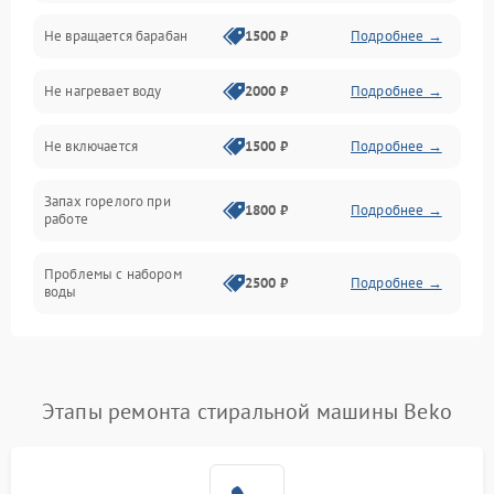
Не вращается барабан
1500 ₽
Подробнее →
Слив
Не нагревает воду
2000 ₽
Подробнее →
Программное обеспечение
Не включается
1500 ₽
Подробнее →
Запах горелого при
1800 ₽
Подробнее →
работе
Проблемы с набором
2500 ₽
Подробнее →
воды
Замена ТЭНа
2200 ₽
Подробнее →
Замена платы управления
2200 ₽
Подробнее →
Этапы ремонта стиральной машины Beko