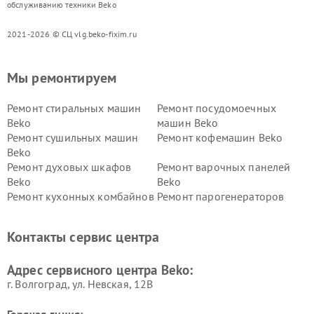
обслуживанию техники Beko
2021-2026 © СЦ vlg.beko-fixim.ru
Мы ремонтируем
Ремонт стиральных машин
Ремонт посудомоечных
Beko
машин Beko
Ремонт сушильных машин
Ремонт кофемашин Beko
Beko
Ремонт духовых шкафов
Ремонт варочных панелей
Beko
Beko
Ремонт кухонных комбайнов
Ремонт парогенераторов
Beko
Beko
Ремонт блендеров Beko
Ремонт кофеварок Beko
Контакты сервис центра
Ремонт холодильников Beko
Ремонт морозильных камер
Beko
Адрес сервисного центра Beko:
г. Волгоград, ул. Невская, 12В
Горячая линия: