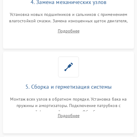
4. Замена механических узлов
Установка новых подшипников и сальников с применением
влагостойкой смазки. Замена изношенных щеток двигателя,
порванного ремня привода, неисправного сливного насоса
Подробнее
или поврежденной резиновой манжеты.
5. Сборка и герметизация системы
Монтаж всех узлов в обратном порядке. Установка бака на
пружины и амортизаторы. Подключение патрубков с
надежной фиксацией хомутами. Обработка стыков
Подробнее
герметиком для предотвращения возможных протечек воды.