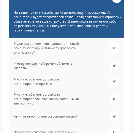
На этапе приема устройства на диагностику и последующий
ремонт вам будет предоставлен заказ-наряд с указанием страховых
обязательств на ваше устройство. Далее, после выполнения работ
по ремонту техники, вы получите акт выполненных работ и
гарантийный талон.
Я уже знаю в чем неисправность и какой
ремонт необходим. Для чего проводить
диагностику?
Мне нужен срочный ремонт. Сможете
сделать?
Я хочу, чтобы мое устройство
ремонтировали при мне.
Я хочу, чтобы мое устройство
ремонтировалось только оригинальными
запчастями.
Как я узнаю, что мое устройство готово?
От чего зависит срок ремонта техники?