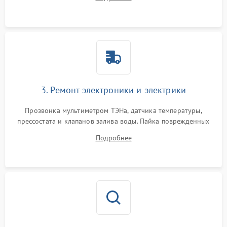
крестовины на износ, а манжеты люка на разрывы.
3. Ремонт электроники и электрики
Прозвонка мультиметром ТЭНа, датчика температуры,
прессостата и клапанов залива воды. Пайка поврежденных
дорожек или замена симисторов на плате управления.
Подробнее
Восстановление целостности проводки и контактов.