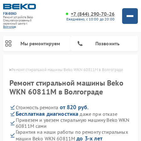
+7 (844) 290-70-26
FIX-BEKO
Ремонт устройств Beko
Ежедневно, с 10:00 до 20:00
Специализированный
cервисный центр г.
Волгоград
Мы ремонтируем
Позвонить
граде
Ремонт стиральной машины Beko WKN 60811M в Волгограде
Ремонт стиральной машины Beko
WKN 60811M в Волгограде
от 820 руб.
Стоимость ремонта
Бесплатная диагностика
даже при отказе
Привезем и увезем стиральную машину Beko WKN
60811M сами
Ремонт посудомоечных машин Beko
Ремонт морозильных камер Beko
Ремонт вертикальных пылесосов Beko
Ремонт сушильных машин Beko
Ремонт кухонных комбайнов Beko
Ремонт микроволновых печей Beko
Гарантия на наши работы по ремонту стиральных
до 3-х лет
машин Beko WKN 60811M