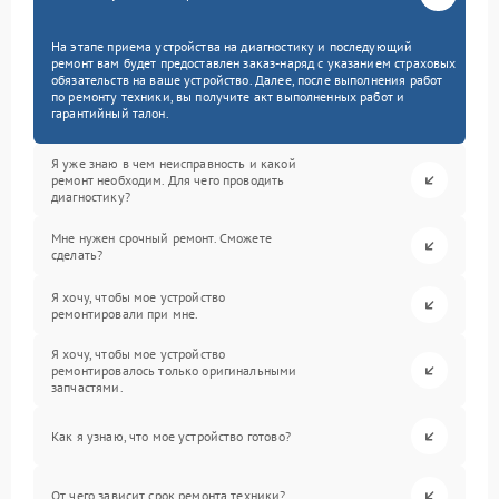
На этапе приема устройства на диагностику и последующий
ремонт вам будет предоставлен заказ-наряд с указанием страховых
обязательств на ваше устройство. Далее, после выполнения работ
по ремонту техники, вы получите акт выполненных работ и
гарантийный талон.
Я уже знаю в чем неисправность и какой
ремонт необходим. Для чего проводить
диагностику?
Мне нужен срочный ремонт. Сможете
сделать?
Я хочу, чтобы мое устройство
ремонтировали при мне.
Я хочу, чтобы мое устройство
ремонтировалось только оригинальными
запчастями.
Как я узнаю, что мое устройство готово?
От чего зависит срок ремонта техники?