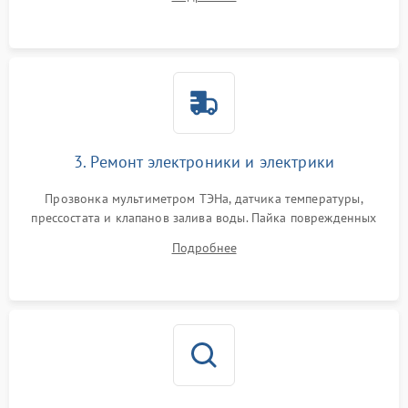
крестовины на износ, а манжеты люка на разрывы.
3. Ремонт электроники и электрики
Прозвонка мультиметром ТЭНа, датчика температуры,
прессостата и клапанов залива воды. Пайка поврежденных
дорожек или замена симисторов на плате управления.
Подробнее
Восстановление целостности проводки и контактов.