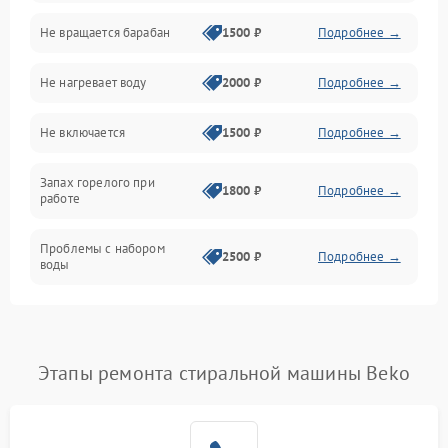
Не вращается барабан
1500 ₽
Подробнее →
Слив
Не нагревает воду
2000 ₽
Подробнее →
Программное обеспечение
Не включается
1500 ₽
Подробнее →
Запах горелого при
1800 ₽
Подробнее →
работе
Проблемы с набором
2500 ₽
Подробнее →
воды
Замена ТЭНа
2200 ₽
Подробнее →
Замена платы управления
2200 ₽
Подробнее →
Этапы ремонта стиральной машины Beko