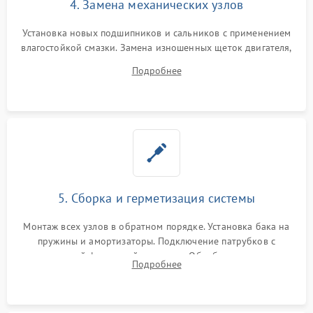
4. Замена механических узлов
Установка новых подшипников и сальников с применением
влагостойкой смазки. Замена изношенных щеток двигателя,
порванного ремня привода, неисправного сливного насоса
Подробнее
или поврежденной резиновой манжеты.
5. Сборка и герметизация системы
Монтаж всех узлов в обратном порядке. Установка бака на
пружины и амортизаторы. Подключение патрубков с
надежной фиксацией хомутами. Обработка стыков
Подробнее
герметиком для предотвращения возможных протечек воды.