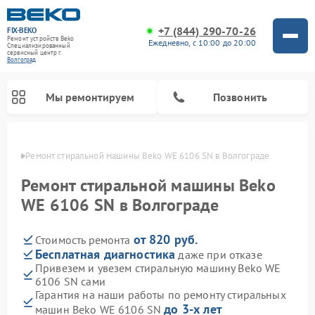
+7 (844) 290-70-26
FIX-BEKO
Ремонт устройств Beko
Ежедневно, с 10:00 до 20:00
Специализированный
cервисный центр г.
Волгоград
Мы ремонтируем
Позвонить
граде
Ремонт стиральной машины Beko WE 6106 SN в Волгограде
Ремонт стиральной машины Beko
WE 6106 SN в Волгограде
от 820 руб.
Стоимость ремонта
Бесплатная диагностика
даже при отказе
Привезем и увезем стиральную машину Beko WE
6106 SN сами
Ремонт посудомоечных машин Beko
Ремонт морозильных камер Beko
Ремонт вертикальных пылесосов Beko
Ремонт сушильных машин Beko
Ремонт кухонных комбайнов Beko
Ремонт микроволновых печей Beko
Гарантия на наши работы по ремонту стиральных
до 3-х лет
машин Beko WE 6106 SN