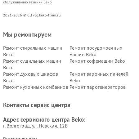
обслуживанию техники Beko
2021-2026 © СЦ vlg.beko-fixim.ru
Мы ремонтируем
Ремонт стиральных машин
Ремонт посудомоечных
Beko
машин Beko
Ремонт сушильных машин
Ремонт кофемашин Beko
Beko
Ремонт духовых шкафов
Ремонт варочных панелей
Beko
Beko
Ремонт кухонных комбайнов
Ремонт парогенераторов
Beko
Beko
Ремонт блендеров Beko
Ремонт кофеварок Beko
Контакты сервис центра
Ремонт холодильников Beko
Ремонт морозильных камер
Beko
Адрес сервисного центра Beko:
г. Волгоград, ул. Невская, 12В
Горячая линия: