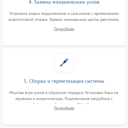
4. Замена механических узлов
Установка новых подшипников и сальников с применением
влагостойкой смазки. Замена изношенных щеток двигателя,
порванного ремня привода, неисправного сливного насоса
Подробнее
или поврежденной резиновой манжеты.
5. Сборка и герметизация системы
Монтаж всех узлов в обратном порядке. Установка бака на
пружины и амортизаторы. Подключение патрубков с
надежной фиксацией хомутами. Обработка стыков
Подробнее
герметиком для предотвращения возможных протечек воды.