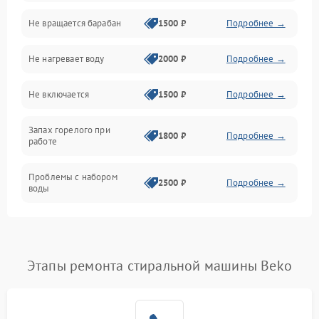
Не вращается барабан
1500 ₽
Подробнее →
Слив
Не нагревает воду
2000 ₽
Подробнее →
Программное обеспечение
Не включается
1500 ₽
Подробнее →
Запах горелого при
1800 ₽
Подробнее →
работе
Проблемы с набором
2500 ₽
Подробнее →
воды
Замена ТЭНа
2200 ₽
Подробнее →
Замена платы управления
2200 ₽
Подробнее →
Этапы ремонта стиральной машины Beko