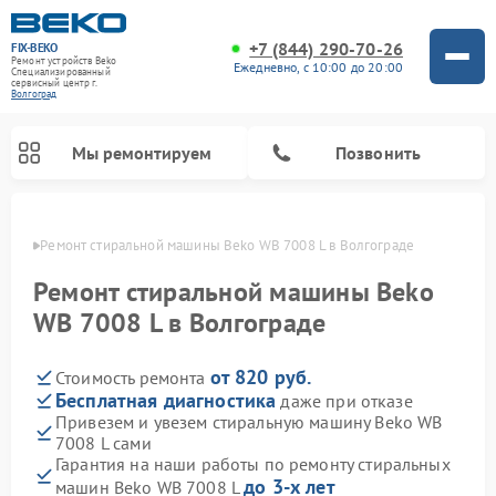
+7 (844) 290-70-26
FIX-BEKO
Ремонт устройств Beko
Ежедневно, с 10:00 до 20:00
Специализированный
cервисный центр г.
Волгоград
Мы ремонтируем
Позвонить
граде
Ремонт стиральной машины Beko WB 7008 L в Волгограде
Ремонт стиральной машины Beko
WB 7008 L в Волгограде
от 820 руб.
Стоимость ремонта
Бесплатная диагностика
даже при отказе
Привезем и увезем стиральную машину Beko WB
7008 L сами
Ремонт посудомоечных машин Beko
Ремонт морозильных камер Beko
Ремонт вертикальных пылесосов Beko
Ремонт сушильных машин Beko
Ремонт кухонных комбайнов Beko
Ремонт микроволновых печей Beko
Гарантия на наши работы по ремонту стиральных
до 3-х лет
машин Beko WB 7008 L