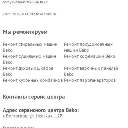
обслуживанию техники Beko
2021-2026 © СЦ vlg.beko-fixim.ru
Мы ремонтируем
Ремонт стиральных машин
Ремонт посудомоечных
Beko
машин Beko
Ремонт сушильных машин
Ремонт кофемашин Beko
Beko
Ремонт духовых шкафов
Ремонт варочных панелей
Beko
Beko
Ремонт кухонных комбайнов
Ремонт парогенераторов
Beko
Beko
Ремонт блендеров Beko
Ремонт кофеварок Beko
Контакты сервис центра
Ремонт холодильников Beko
Ремонт морозильных камер
Beko
Адрес сервисного центра Beko:
г. Волгоград, ул. Невская, 12В
Горячая линия: