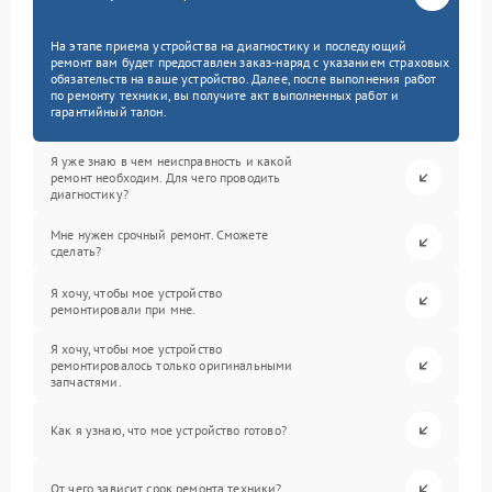
На этапе приема устройства на диагностику и последующий
ремонт вам будет предоставлен заказ-наряд с указанием страховых
обязательств на ваше устройство. Далее, после выполнения работ
по ремонту техники, вы получите акт выполненных работ и
гарантийный талон.
Я уже знаю в чем неисправность и какой
ремонт необходим. Для чего проводить
диагностику?
Мне нужен срочный ремонт. Сможете
сделать?
Я хочу, чтобы мое устройство
ремонтировали при мне.
Я хочу, чтобы мое устройство
ремонтировалось только оригинальными
запчастями.
Как я узнаю, что мое устройство готово?
От чего зависит срок ремонта техники?