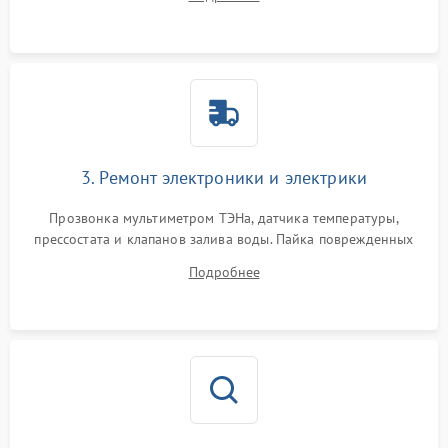
крестовины на износ, а манжеты люка на разрывы.
3. Ремонт электроники и электрики
Прозвонка мультиметром ТЭНа, датчика температуры,
прессостата и клапанов залива воды. Пайка поврежденных
дорожек или замена симисторов на плате управления.
Подробнее
Восстановление целостности проводки и контактов.