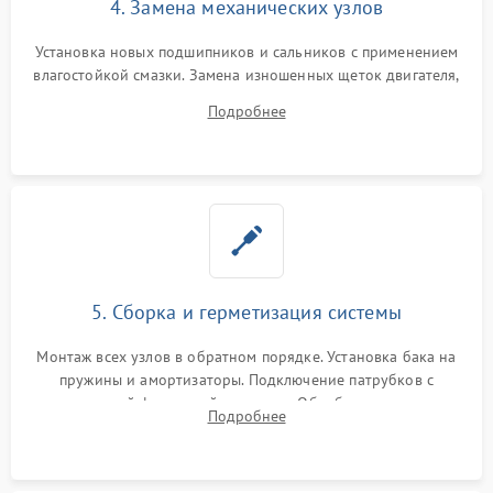
4. Замена механических узлов
Установка новых подшипников и сальников с применением
влагостойкой смазки. Замена изношенных щеток двигателя,
порванного ремня привода, неисправного сливного насоса
Подробнее
или поврежденной резиновой манжеты.
5. Сборка и герметизация системы
Монтаж всех узлов в обратном порядке. Установка бака на
пружины и амортизаторы. Подключение патрубков с
надежной фиксацией хомутами. Обработка стыков
Подробнее
герметиком для предотвращения возможных протечек воды.