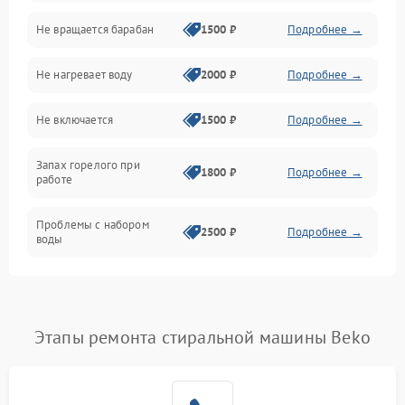
Не вращается барабан
1500 ₽
Подробнее →
Слив
Не нагревает воду
2000 ₽
Подробнее →
Программное обеспечение
Не включается
1500 ₽
Подробнее →
Запах горелого при
1800 ₽
Подробнее →
работе
Проблемы с набором
2500 ₽
Подробнее →
воды
Замена ТЭНа
2200 ₽
Подробнее →
Замена платы управления
2200 ₽
Подробнее →
Этапы ремонта стиральной машины Beko