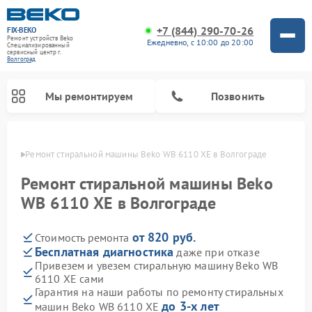
+7 (844) 290-70-26
FIX-BEKO
Ремонт устройств Beko
Ежедневно, с 10:00 до 20:00
Специализированный
cервисный центр г.
Волгоград
Мы ремонтируем
Позвонить
граде
Ремонт стиральной машины Beko WB 6110 XE в Волгограде
Ремонт стиральной машины Beko
WB 6110 XE в Волгограде
от 820 руб.
Стоимость ремонта
Бесплатная диагностика
даже при отказе
Привезем и увезем стиральную машину Beko WB
6110 XE сами
Ремонт посудомоечных машин Beko
Ремонт морозильных камер Beko
Ремонт вертикальных пылесосов Beko
Ремонт сушильных машин Beko
Ремонт кухонных комбайнов Beko
Ремонт микроволновых печей Beko
Гарантия на наши работы по ремонту стиральных
до 3-х лет
машин Beko WB 6110 XE