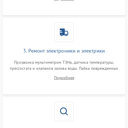
крестовины на износ, а манжеты люка на разрывы.
3. Ремонт электроники и электрики
Прозвонка мультиметром ТЭНа, датчика температуры,
прессостата и клапанов залива воды. Пайка поврежденных
дорожек или замена симисторов на плате управления.
Подробнее
Восстановление целостности проводки и контактов.