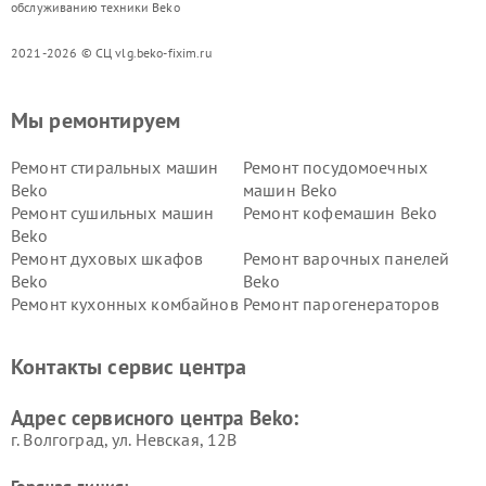
обслуживанию техники Beko
2021-2026 © СЦ vlg.beko-fixim.ru
Мы ремонтируем
Ремонт стиральных машин
Ремонт посудомоечных
Beko
машин Beko
Ремонт сушильных машин
Ремонт кофемашин Beko
Beko
Ремонт духовых шкафов
Ремонт варочных панелей
Beko
Beko
Ремонт кухонных комбайнов
Ремонт парогенераторов
Beko
Beko
Ремонт блендеров Beko
Ремонт кофеварок Beko
Контакты сервис центра
Ремонт холодильников Beko
Ремонт морозильных камер
Beko
Адрес сервисного центра Beko:
г. Волгоград, ул. Невская, 12В
Горячая линия: