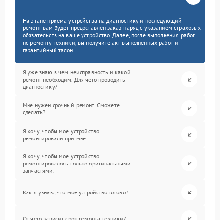
На этапе приема устройства на диагностику и последующий
ремонт вам будет предоставлен заказ-наряд с указанием страховых
обязательств на ваше устройство. Далее, после выполнения работ
по ремонту техники, вы получите акт выполненных работ и
гарантийный талон.
Я уже знаю в чем неисправность и какой
ремонт необходим. Для чего проводить
диагностику?
Мне нужен срочный ремонт. Сможете
сделать?
Я хочу, чтобы мое устройство
ремонтировали при мне.
Я хочу, чтобы мое устройство
ремонтировалось только оригинальными
запчастями.
Как я узнаю, что мое устройство готово?
От чего зависит срок ремонта техники?