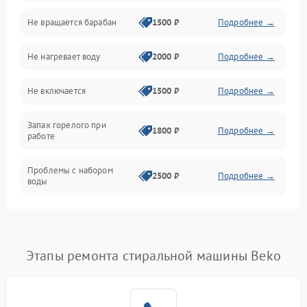
Не вращается барабан
1500 ₽
Подробнее →
Слив
Не нагревает воду
2000 ₽
Подробнее →
Программное обеспечение
Не включается
1500 ₽
Подробнее →
Запах горелого при
1800 ₽
Подробнее →
работе
Проблемы с набором
2500 ₽
Подробнее →
воды
Замена ТЭНа
2200 ₽
Подробнее →
Замена платы управления
2200 ₽
Подробнее →
Этапы ремонта стиральной машины Beko