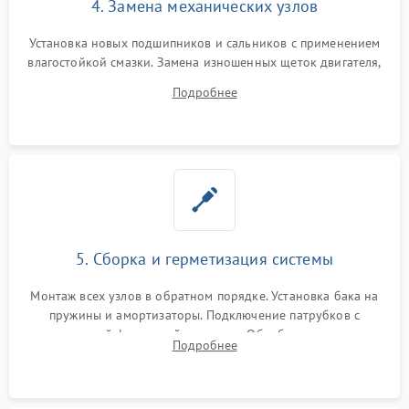
4. Замена механических узлов
Установка новых подшипников и сальников с применением
влагостойкой смазки. Замена изношенных щеток двигателя,
порванного ремня привода, неисправного сливного насоса
Подробнее
или поврежденной резиновой манжеты.
5. Сборка и герметизация системы
Монтаж всех узлов в обратном порядке. Установка бака на
пружины и амортизаторы. Подключение патрубков с
надежной фиксацией хомутами. Обработка стыков
Подробнее
герметиком для предотвращения возможных протечек воды.