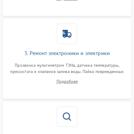
крестовины на износ, а манжеты люка на разрывы.
3. Ремонт электроники и электрики
Прозвонка мультиметром ТЭНа, датчика температуры,
прессостата и клапанов залива воды. Пайка поврежденных
дорожек или замена симисторов на плате управления.
Подробнее
Восстановление целостности проводки и контактов.