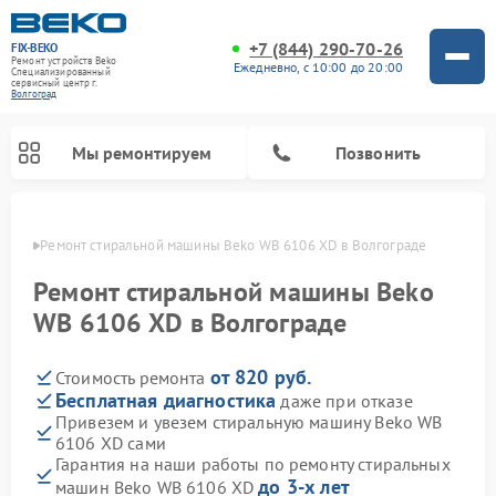
+7 (844) 290-70-26
FIX-BEKO
Ремонт устройств Beko
Ежедневно, с 10:00 до 20:00
Специализированный
cервисный центр г.
Волгоград
Мы ремонтируем
Позвонить
граде
Ремонт стиральной машины Beko WB 6106 XD в Волгограде
Ремонт стиральной машины Beko
WB 6106 XD в Волгограде
от 820 руб.
Стоимость ремонта
Бесплатная диагностика
даже при отказе
Привезем и увезем стиральную машину Beko WB
6106 XD сами
Ремонт посудомоечных машин Beko
Ремонт морозильных камер Beko
Ремонт вертикальных пылесосов Beko
Ремонт сушильных машин Beko
Ремонт кухонных комбайнов Beko
Ремонт микроволновых печей Beko
Гарантия на наши работы по ремонту стиральных
до 3-х лет
машин Beko WB 6106 XD