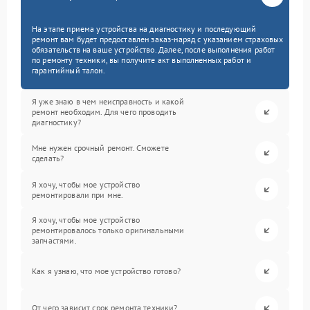
На этапе приема устройства на диагностику и последующий
ремонт вам будет предоставлен заказ-наряд с указанием страховых
обязательств на ваше устройство. Далее, после выполнения работ
по ремонту техники, вы получите акт выполненных работ и
гарантийный талон.
Я уже знаю в чем неисправность и какой
ремонт необходим. Для чего проводить
диагностику?
Мне нужен срочный ремонт. Сможете
сделать?
Я хочу, чтобы мое устройство
ремонтировали при мне.
Я хочу, чтобы мое устройство
ремонтировалось только оригинальными
запчастями.
Как я узнаю, что мое устройство готово?
От чего зависит срок ремонта техники?