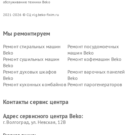
обслуживанию техники Beko
2021-2026 © СЦ vlg.beko-fixim.ru
Мы ремонтируем
Ремонт стиральных машин
Ремонт посудомоечных
Beko
машин Beko
Ремонт сушильных машин
Ремонт кофемашин Beko
Beko
Ремонт духовых шкафов
Ремонт варочных панелей
Beko
Beko
Ремонт кухонных комбайнов
Ремонт парогенераторов
Beko
Beko
Ремонт блендеров Beko
Ремонт кофеварок Beko
Контакты сервис центра
Ремонт холодильников Beko
Ремонт морозильных камер
Beko
Адрес сервисного центра Beko:
г. Волгоград, ул. Невская, 12В
Горячая линия: