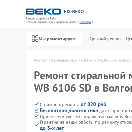
FIX-BEKO
Ремонт устройств Beko
Специализированный cервисный центр г.
Волгоград
Мы ремонтируем
Срочный ремонт
Це
 Beko в Волгограде
Ремонт стиральной машины Beko WB 6106 SD в Волгогр
Ремонт стиральной
WB 6106 SD в Волго
от 820 руб.
Стоимость ремонта
Бесплатная диагностика
даже при отказ
Привезем и увезем стиральную машину Be
Гарантия на наши работы по ремонту стир
до 3-х лет
Ремонт посудомоечных машин Beko
Ремонт сушильных машин Beko
Ремонт духовых шкафов Beko
Ремонт варочных панелей Beko
Ремонт кухонных комбайнов Beko
Ремонт парогенераторов Beko
Ремонт морозильных камер Beko
Ремонт вертикальных пылесосов Beko
Ремонт водонагревателей Beko
Ремонт микроволновых печей Beko