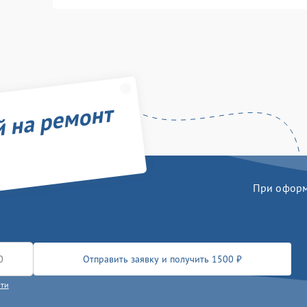
й на ремонт
При оформл
Отправить заявку и получить 1500 ₽
сти