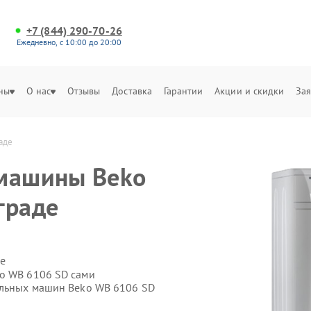
+7 (844) 290-70-26
Ежедневно, с 10:00 до 20:00
ны
О нас
Отзывы
Доставка
Гарантии
Акции и скидки
Зая
аде
 машины Beko
граде
е
ko WB 6106 SD сами
альных машин Beko WB 6106 SD