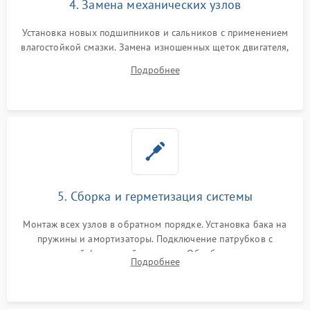
4. Замена механических узлов
Установка новых подшипников и сальников с применением
влагостойкой смазки. Замена изношенных щеток двигателя,
порванного ремня привода, неисправного сливного насоса
Подробнее
или поврежденной резиновой манжеты.
5. Сборка и герметизация системы
Монтаж всех узлов в обратном порядке. Установка бака на
пружины и амортизаторы. Подключение патрубков с
надежной фиксацией хомутами. Обработка стыков
Подробнее
герметиком для предотвращения возможных протечек воды.