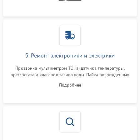
крестовины на износ, а манжеты люка на разрывы.
3. Ремонт электроники и электрики
Прозвонка мультиметром ТЭНа, датчика температуры,
прессостата и клапанов залива воды. Пайка поврежденных
дорожек или замена симисторов на плате управления.
Подробнее
Восстановление целостности проводки и контактов.