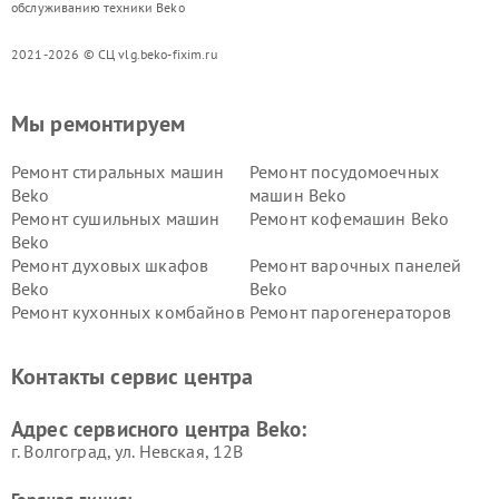
обслуживанию техники Beko
2021-2026 © СЦ vlg.beko-fixim.ru
Мы ремонтируем
Ремонт стиральных машин
Ремонт посудомоечных
Beko
машин Beko
Ремонт сушильных машин
Ремонт кофемашин Beko
Beko
Ремонт духовых шкафов
Ремонт варочных панелей
Beko
Beko
Ремонт кухонных комбайнов
Ремонт парогенераторов
Beko
Beko
Ремонт блендеров Beko
Ремонт кофеварок Beko
Контакты сервис центра
Ремонт холодильников Beko
Ремонт морозильных камер
Beko
Адрес сервисного центра Beko:
г. Волгоград, ул. Невская, 12В
Горячая линия: