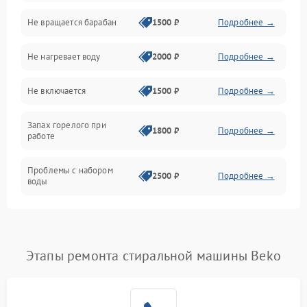
Не вращается барабан
1500 ₽
Подробнее →
Слив
Не нагревает воду
2000 ₽
Подробнее →
Программное обеспечение
Не включается
1500 ₽
Подробнее →
Запах горелого при
1800 ₽
Подробнее →
работе
Проблемы с набором
2500 ₽
Подробнее →
воды
Замена ТЭНа
2200 ₽
Подробнее →
Замена платы управления
2200 ₽
Подробнее →
Этапы ремонта стиральной машины Beko