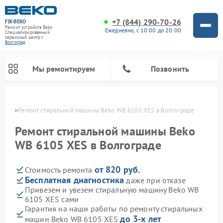
+7 (844) 290-70-26
FIX-BEKO
Ремонт устройств Beko
Ежедневно, с 10:00 до 20:00
Специализированный
cервисный центр г.
Волгоград
Мы ремонтируем
Позвонить
граде
Ремонт стиральной машины Beko WB 6105 XES в Волгограде
Ремонт стиральной машины Beko
WB 6105 XES в Волгограде
от 820 руб.
Стоимость ремонта
Бесплатная диагностика
даже при отказе
Привезем и увезем стиральную машину Beko WB
6105 XES сами
Ремонт посудомоечных машин Beko
Ремонт морозильных камер Beko
Ремонт вертикальных пылесосов Beko
Ремонт сушильных машин Beko
Ремонт кухонных комбайнов Beko
Ремонт микроволновых печей Beko
Гарантия на наши работы по ремонту стиральных
до 3-х лет
машин Beko WB 6105 XES