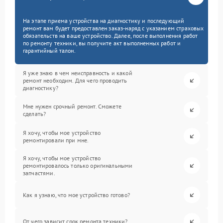
На этапе приема устройства на диагностику и последующий
ремонт вам будет предоставлен заказ-наряд с указанием страховых
обязательств на ваше устройство. Далее, после выполнения работ
по ремонту техники, вы получите акт выполненных работ и
гарантийный талон.
Я уже знаю в чем неисправность и какой
ремонт необходим. Для чего проводить
диагностику?
Мне нужен срочный ремонт. Сможете
сделать?
Я хочу, чтобы мое устройство
ремонтировали при мне.
Я хочу, чтобы мое устройство
ремонтировалось только оригинальными
запчастями.
Как я узнаю, что мое устройство готово?
От чего зависит срок ремонта техники?