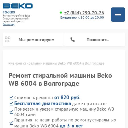
+7 (844) 290-70-26
FIX-BEKO
Ремонт устройств Beko
Ежедневно, с 10:00 до 20:00
Специализированный
cервисный центр г.
Волгоград
Мы ремонтируем
Позвонить
граде
Ремонт стиральной машины Beko WB 6004 в Волгограде
Ремонт стиральной машины Beko
WB 6004 в Волгограде
от 820 руб.
Стоимость ремонта
Бесплатная диагностика
даже при отказе
Привезем и увезем стиральную машину Beko WB
6004 сами
Ремонт посудомоечных машин Beko
Ремонт морозильных камер Beko
Ремонт вертикальных пылесосов Beko
Ремонт сушильных машин Beko
Ремонт кухонных комбайнов Beko
Ремонт микроволновых печей Beko
Гарантия на наши работы по ремонту стиральных
до 3-х лет
машин Beko WB 6004