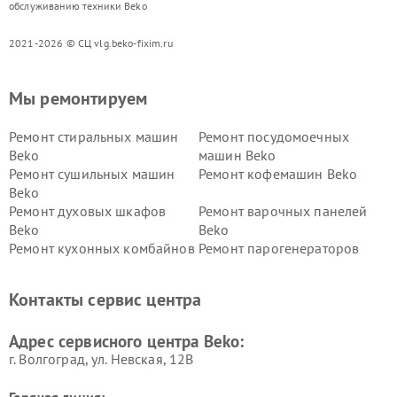
обслуживанию техники Beko
2021-2026 © СЦ vlg.beko-fixim.ru
Мы ремонтируем
Ремонт стиральных машин
Ремонт посудомоечных
Beko
машин Beko
Ремонт сушильных машин
Ремонт кофемашин Beko
Beko
Ремонт духовых шкафов
Ремонт варочных панелей
Beko
Beko
Ремонт кухонных комбайнов
Ремонт парогенераторов
Beko
Beko
Ремонт блендеров Beko
Ремонт кофеварок Beko
Контакты сервис центра
Ремонт холодильников Beko
Ремонт морозильных камер
Beko
Адрес сервисного центра Beko:
г. Волгоград, ул. Невская, 12В
Горячая линия: