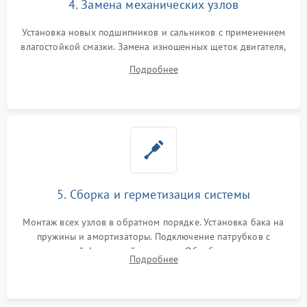
4. Замена механических узлов
Установка новых подшипников и сальников с применением
влагостойкой смазки. Замена изношенных щеток двигателя,
порванного ремня привода, неисправного сливного насоса
Подробнее
или поврежденной резиновой манжеты.
5. Сборка и герметизация системы
Монтаж всех узлов в обратном порядке. Установка бака на
пружины и амортизаторы. Подключение патрубков с
надежной фиксацией хомутами. Обработка стыков
Подробнее
герметиком для предотвращения возможных протечек воды.