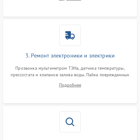
крестовины на износ, а манжеты люка на разрывы.
3. Ремонт электроники и электрики
Прозвонка мультиметром ТЭНа, датчика температуры,
прессостата и клапанов залива воды. Пайка поврежденных
дорожек или замена симисторов на плате управления.
Подробнее
Восстановление целостности проводки и контактов.