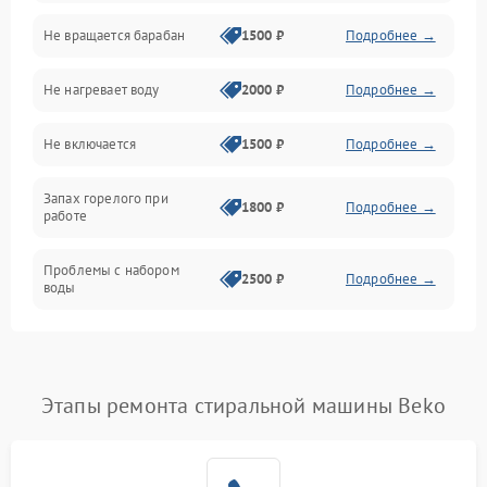
Не вращается барабан
1500 ₽
Подробнее →
Слив
Не нагревает воду
2000 ₽
Подробнее →
Программное обеспечение
Не включается
1500 ₽
Подробнее →
Запах горелого при
1800 ₽
Подробнее →
работе
Проблемы с набором
2500 ₽
Подробнее →
воды
Замена ТЭНа
2200 ₽
Подробнее →
Замена платы управления
2200 ₽
Подробнее →
Этапы ремонта стиральной машины Beko