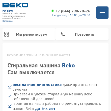
+7 (844) 290-70-26
FIX-BEKO
Ремонт устройств Beko
Ежедневно, с 10:00 до 20:00
Специализированный
cервисный центр г.
Волгоград
Мы ремонтируем
Позвонить
граде
Стиральная машина Beko сам выключается
Стиральная машина
Beko
Сам выключается
Бесплатная диагностика
даже при отказе от
ремонта
Привезем и увезем стиральную машину Beko
собственной доставкой
Ремонт посудомоечных машин Beko
Ремонт морозильных камер Beko
Ремонт вертикальных пылесосов Beko
Ремонт сушильных машин Beko
Ремонт кухонных комбайнов Beko
Ремонт микроволновых печей Beko
Гарантия на наши работы по ремонту стиральных
до 3-х лет
машин Beko