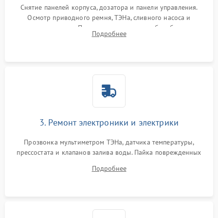
Снятие панелей корпуса, дозатора и панели управления.
Осмотр приводного ремня, ТЭНа, сливного насоса и
амортизаторов. Проверка подшипников барабана и
Подробнее
крестовины на износ, а манжеты люка на разрывы.
3. Ремонт электроники и электрики
Прозвонка мультиметром ТЭНа, датчика температуры,
прессостата и клапанов залива воды. Пайка поврежденных
дорожек или замена симисторов на плате управления.
Подробнее
Восстановление целостности проводки и контактов.