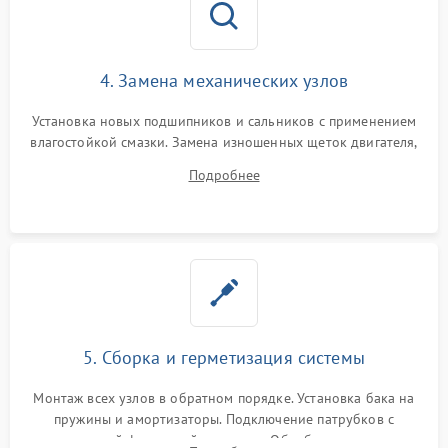
4. Замена механических узлов
Установка новых подшипников и сальников с применением
влагостойкой смазки. Замена изношенных щеток двигателя,
порванного ремня привода, неисправного сливного насоса
Подробнее
или поврежденной резиновой манжеты.
5. Сборка и герметизация системы
Монтаж всех узлов в обратном порядке. Установка бака на
пружины и амортизаторы. Подключение патрубков с
надежной фиксацией хомутами. Обработка стыков