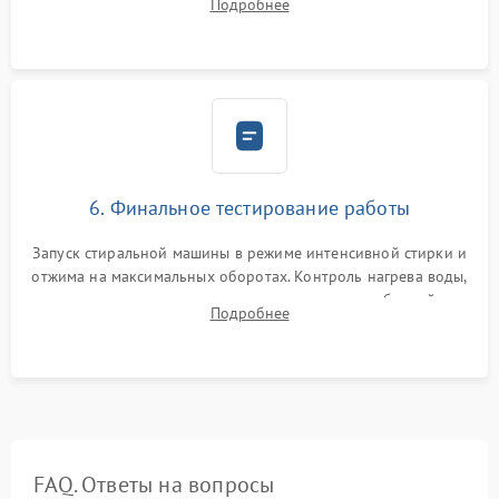
Подробнее
герметиком для предотвращения возможных протечек воды.
6. Финальное тестирование работы
Запуск стиральной машины в режиме интенсивной стирки и
отжима на максимальных оборотах. Контроль нагрева воды,
корректности слива, отсутствия излишних вибраций,
Подробнее
посторонних стуков и протечек под корпусом.
FAQ. Ответы на вопросы