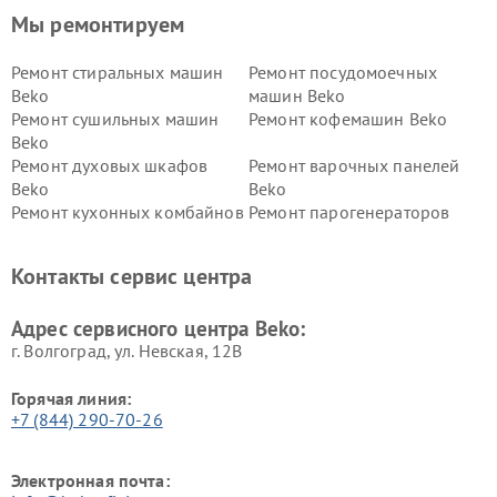
Мы ремонтируем
Ремонт стиральных машин
Ремонт посудомоечных
Beko
машин Beko
Ремонт сушильных машин
Ремонт кофемашин Beko
Beko
Ремонт духовых шкафов
Ремонт варочных панелей
Beko
Beko
Ремонт кухонных комбайнов
Ремонт парогенераторов
Beko
Beko
Ремонт блендеров Beko
Ремонт кофеварок Beko
Контакты сервис центра
Ремонт холодильников Beko
Ремонт морозильных камер
Beko
Адрес сервисного центра Beko:
г. Волгоград, ул. Невская, 12В
Горячая линия:
+7 (844) 290-70-26
Электронная почта: