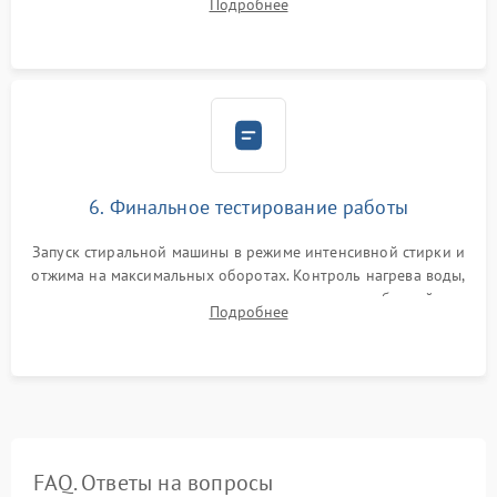
Подробнее
герметиком для предотвращения возможных протечек воды.
6. Финальное тестирование работы
Запуск стиральной машины в режиме интенсивной стирки и
отжима на максимальных оборотах. Контроль нагрева воды,
корректности слива, отсутствия излишних вибраций,
Подробнее
посторонних стуков и протечек под корпусом.
FAQ. Ответы на вопросы