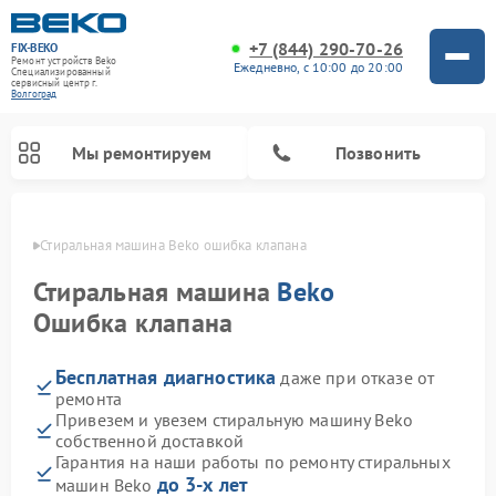
+7 (844) 290-70-26
FIX-BEKO
Ремонт устройств Beko
Ежедневно, с 10:00 до 20:00
Специализированный
cервисный центр г.
Волгоград
Мы ремонтируем
Позвонить
граде
Стиральная машина Beko ошибка клапана
Стиральная машина
Beko
Ошибка клапана
Бесплатная диагностика
даже при отказе от
ремонта
Привезем и увезем стиральную машину Beko
собственной доставкой
Ремонт посудомоечных машин Beko
Ремонт морозильных камер Beko
Ремонт вертикальных пылесосов Beko
Ремонт сушильных машин Beko
Ремонт кухонных комбайнов Beko
Ремонт микроволновых печей Beko
Гарантия на наши работы по ремонту стиральных
до 3-х лет
машин Beko