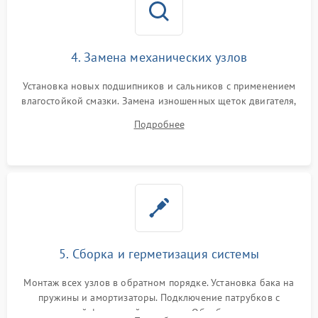
4. Замена механических узлов
Установка новых подшипников и сальников с применением
влагостойкой смазки. Замена изношенных щеток двигателя,
порванного ремня привода, неисправного сливного насоса
Подробнее
или поврежденной резиновой манжеты.
5. Сборка и герметизация системы
Монтаж всех узлов в обратном порядке. Установка бака на
пружины и амортизаторы. Подключение патрубков с
надежной фиксацией хомутами. Обработка стыков