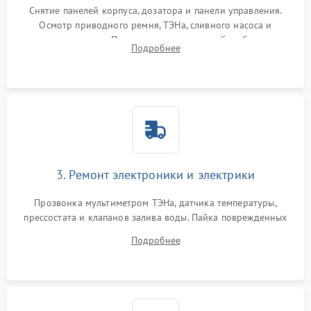
Снятие панелей корпуса, дозатора и панели управления.
Осмотр приводного ремня, ТЭНа, сливного насоса и
амортизаторов. Проверка подшипников барабана и
Подробнее
крестовины на износ, а манжеты люка на разрывы.
3. Ремонт электроники и электрики
Прозвонка мультиметром ТЭНа, датчика температуры,
прессостата и клапанов залива воды. Пайка поврежденных
дорожек или замена симисторов на плате управления.
Подробнее
Восстановление целостности проводки и контактов.