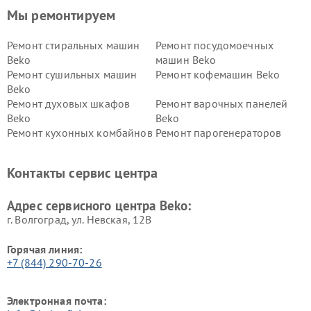
Мы ремонтируем
Ремонт стиральных машин
Ремонт посудомоечных
Beko
машин Beko
Ремонт сушильных машин
Ремонт кофемашин Beko
Beko
Ремонт духовых шкафов
Ремонт варочных панелей
Beko
Beko
Ремонт кухонных комбайнов
Ремонт парогенераторов
Beko
Beko
Ремонт блендеров Beko
Ремонт кофеварок Beko
Контакты сервис центра
Ремонт холодильников Beko
Ремонт морозильных камер
Beko
Адрес сервисного центра Beko:
г. Волгоград, ул. Невская, 12В
Горячая линия:
+7 (844) 290-70-26
Электронная почта: