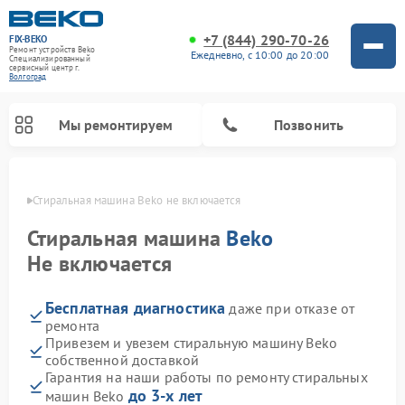
+7 (844) 290-70-26
FIX-BEKO
Ремонт устройств Beko
Ежедневно, с 10:00 до 20:00
Специализированный
cервисный центр г.
Волгоград
Мы ремонтируем
Позвонить
граде
Стиральная машина Beko не включается
Стиральная машина
Beko
Не включается
Бесплатная диагностика
даже при отказе от
ремонта
Привезем и увезем стиральную машину Beko
собственной доставкой
Ремонт посудомоечных машин Beko
Ремонт морозильных камер Beko
Ремонт вертикальных пылесосов Beko
Ремонт сушильных машин Beko
Ремонт кухонных комбайнов Beko
Ремонт микроволновых печей Beko
Гарантия на наши работы по ремонту стиральных
до 3-х лет
машин Beko