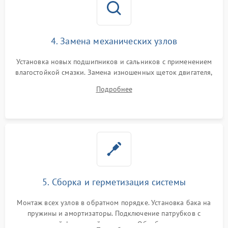
4. Замена механических узлов
Установка новых подшипников и сальников с применением
влагостойкой смазки. Замена изношенных щеток двигателя,
порванного ремня привода, неисправного сливного насоса
Подробнее
или поврежденной резиновой манжеты.
5. Сборка и герметизация системы
Монтаж всех узлов в обратном порядке. Установка бака на
пружины и амортизаторы. Подключение патрубков с
надежной фиксацией хомутами. Обработка стыков