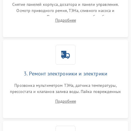
Снятие панелей корпуса, дозатора и панели управления.
Осмотр приводного ремня, ТЭНа, сливного насоса и
амортизаторов. Проверка подшипников барабана и
Подробнее
крестовины на износ, а манжеты люка на разрывы.
3. Ремонт электроники и электрики
Прозвонка мультиметром ТЭНа, датчика температуры,
прессостата и клапанов залива воды. Пайка поврежденных
дорожек или замена симисторов на плате управления.
Подробнее
Восстановление целостности проводки и контактов.