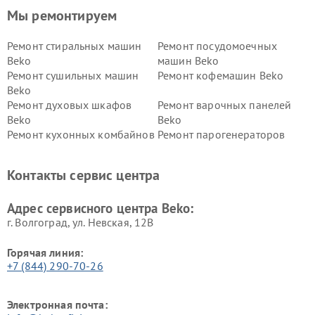
Мы ремонтируем
Ремонт стиральных машин
Ремонт посудомоечных
Beko
машин Beko
Ремонт сушильных машин
Ремонт кофемашин Beko
Beko
Ремонт духовых шкафов
Ремонт варочных панелей
Beko
Beko
Ремонт кухонных комбайнов
Ремонт парогенераторов
Beko
Beko
Ремонт блендеров Beko
Ремонт кофеварок Beko
Контакты сервис центра
Ремонт холодильников Beko
Ремонт морозильных камер
Beko
Адрес сервисного центра Beko:
г. Волгоград, ул. Невская, 12В
Горячая линия:
+7 (844) 290-70-26
Электронная почта: