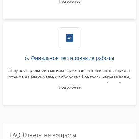
Подробнее
герметиком для предотвращения возможных протечек воды.
6. Финальное тестирование работы
Запуск стиральной машины в режиме интенсивной стирки и
отжима на максимальных оборотах. Контроль нагрева воды,
корректности слива, отсутствия излишних вибраций,
Подробнее
посторонних стуков и протечек под корпусом.
FAQ. Ответы на вопросы