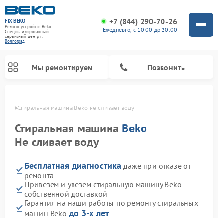
+7 (844) 290-70-26
FIX-BEKO
Ремонт устройств Beko
Ежедневно, с 10:00 до 20:00
Специализированный
cервисный центр г.
Волгоград
Мы ремонтируем
Позвонить
граде
Стиральная машина Beko не сливает воду
Стиральная машина
Beko
Не сливает воду
Бесплатная диагностика
даже при отказе от
ремонта
Привезем и увезем стиральную машину Beko
собственной доставкой
Ремонт посудомоечных машин Beko
Ремонт морозильных камер Beko
Ремонт вертикальных пылесосов Beko
Ремонт сушильных машин Beko
Ремонт кухонных комбайнов Beko
Ремонт микроволновых печей Beko
Гарантия на наши работы по ремонту стиральных
до 3-х лет
машин Beko