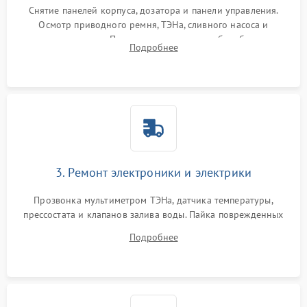
Снятие панелей корпуса, дозатора и панели управления.
Осмотр приводного ремня, ТЭНа, сливного насоса и
амортизаторов. Проверка подшипников барабана и
Подробнее
крестовины на износ, а манжеты люка на разрывы.
3. Ремонт электроники и электрики
Прозвонка мультиметром ТЭНа, датчика температуры,
прессостата и клапанов залива воды. Пайка поврежденных
дорожек или замена симисторов на плате управления.
Подробнее
Восстановление целостности проводки и контактов.