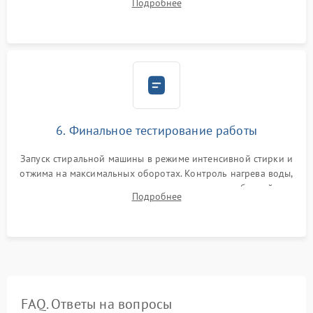
Подробнее
герметиком для предотвращения возможных протечек воды.
6. Финальное тестирование работы
Запуск стиральной машины в режиме интенсивной стирки и
отжима на максимальных оборотах. Контроль нагрева воды,
корректности слива, отсутствия излишних вибраций,
Подробнее
посторонних стуков и протечек под корпусом.
FAQ. Ответы на вопросы