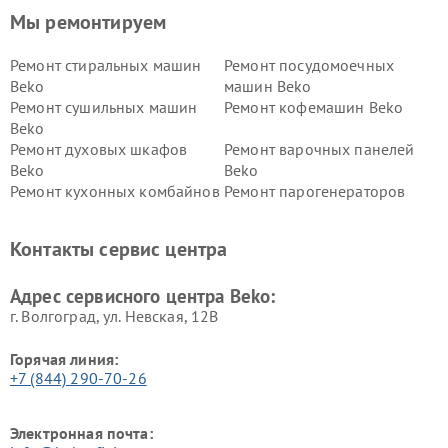
Мы ремонтируем
Ремонт стиральных машин
Ремонт посудомоечных
Beko
машин Beko
Ремонт сушильных машин
Ремонт кофемашин Beko
Beko
Ремонт духовых шкафов
Ремонт варочных панелей
Beko
Beko
Ремонт кухонных комбайнов
Ремонт парогенераторов
Beko
Beko
Ремонт блендеров Beko
Ремонт кофеварок Beko
Контакты сервис центра
Ремонт холодильников Beko
Ремонт морозильных камер
Beko
Адрес сервисного центра Beko:
г. Волгоград, ул. Невская, 12В
Горячая линия:
+7 (844) 290-70-26
Электронная почта: