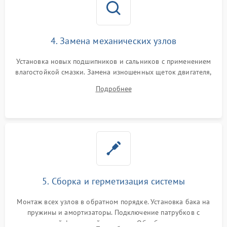
4. Замена механических узлов
Установка новых подшипников и сальников с применением
влагостойкой смазки. Замена изношенных щеток двигателя,
порванного ремня привода, неисправного сливного насоса
Подробнее
или поврежденной резиновой манжеты.
5. Сборка и герметизация системы
Монтаж всех узлов в обратном порядке. Установка бака на
пружины и амортизаторы. Подключение патрубков с
надежной фиксацией хомутами. Обработка стыков