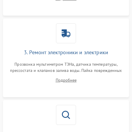
крестовины на износ, а манжеты люка на разрывы.
3. Ремонт электроники и электрики
Прозвонка мультиметром ТЭНа, датчика температуры,
прессостата и клапанов залива воды. Пайка поврежденных
дорожек или замена симисторов на плате управления.
Подробнее
Восстановление целостности проводки и контактов.