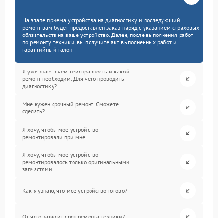
На этапе приема устройства на диагностику и последующий
ремонт вам будет предоставлен заказ-наряд с указанием страховых
обязательств на ваше устройство. Далее, после выполнения работ
по ремонту техники, вы получите акт выполненных работ и
гарантийный талон.
Я уже знаю в чем неисправность и какой
ремонт необходим. Для чего проводить
диагностику?
Мне нужен срочный ремонт. Сможете
сделать?
Я хочу, чтобы мое устройство
ремонтировали при мне.
Я хочу, чтобы мое устройство
ремонтировалось только оригинальными
запчастями.
Как я узнаю, что мое устройство готово?
От чего зависит срок ремонта техники?