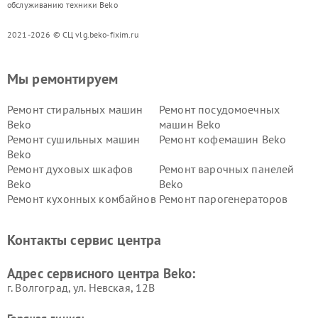
обслуживанию техники Beko
2021-2026 © СЦ vlg.beko-fixim.ru
Мы ремонтируем
Ремонт стиральных машин
Ремонт посудомоечных
Beko
машин Beko
Ремонт сушильных машин
Ремонт кофемашин Beko
Beko
Ремонт духовых шкафов
Ремонт варочных панелей
Beko
Beko
Ремонт кухонных комбайнов
Ремонт парогенераторов
Beko
Beko
Ремонт блендеров Beko
Ремонт кофеварок Beko
Контакты сервис центра
Ремонт холодильников Beko
Ремонт морозильных камер
Beko
Адрес сервисного центра Beko:
г. Волгоград, ул. Невская, 12В
Горячая линия: