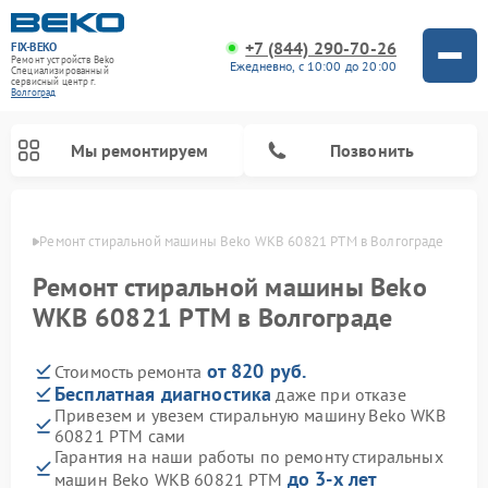
+7 (844) 290-70-26
FIX-BEKO
Ремонт устройств Beko
Ежедневно, с 10:00 до 20:00
Специализированный
cервисный центр г.
Волгоград
Мы ремонтируем
Позвонить
граде
Ремонт стиральной машины Beko WKB 60821 PTМ в Волгограде
Ремонт стиральной машины Beko
WKB 60821 PTМ в Волгограде
от 820 руб.
Стоимость ремонта
Бесплатная диагностика
даже при отказе
Привезем и увезем стиральную машину Beko WKB
60821 PTМ сами
Ремонт посудомоечных машин Beko
Ремонт морозильных камер Beko
Ремонт вертикальных пылесосов Beko
Ремонт сушильных машин Beko
Ремонт кухонных комбайнов Beko
Ремонт микроволновых печей Beko
Гарантия на наши работы по ремонту стиральных
до 3-х лет
машин Beko WKB 60821 PTМ