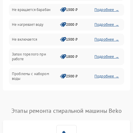
Не вращается барабан
1500 ₽
Подробнее →
Слив
Не нагревает воду
2000 ₽
Подробнее →
Программное обеспечение
Не включается
1500 ₽
Подробнее →
Запах горелого при
1800 ₽
Подробнее →
работе
Проблемы с набором
2500 ₽
Подробнее →
воды
Замена ТЭНа
2200 ₽
Подробнее →
Замена платы управления
2200 ₽
Подробнее →
Этапы ремонта стиральной машины Beko