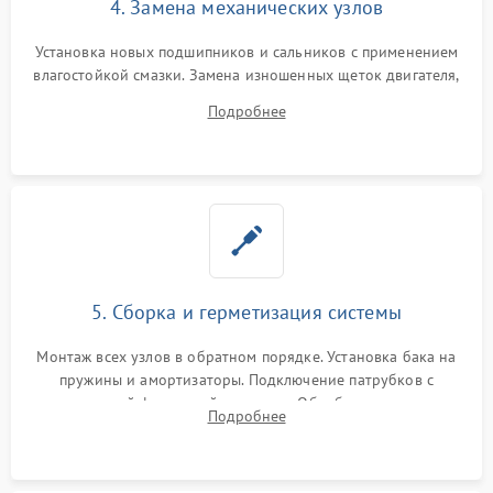
4. Замена механических узлов
Установка новых подшипников и сальников с применением
влагостойкой смазки. Замена изношенных щеток двигателя,
порванного ремня привода, неисправного сливного насоса
Подробнее
или поврежденной резиновой манжеты.
5. Сборка и герметизация системы
Монтаж всех узлов в обратном порядке. Установка бака на
пружины и амортизаторы. Подключение патрубков с
надежной фиксацией хомутами. Обработка стыков
Подробнее
герметиком для предотвращения возможных протечек воды.