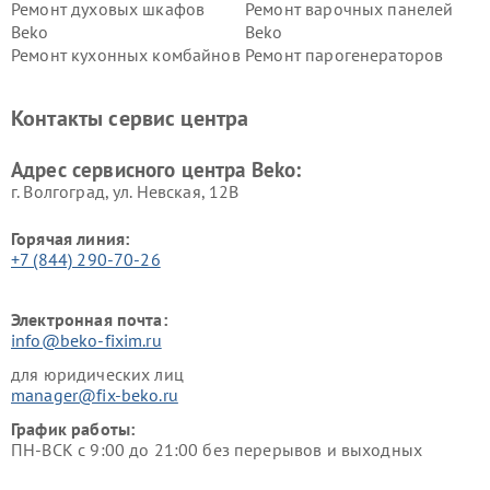
Ремонт духовых шкафов
Ремонт варочных панелей
Beko
Beko
Ремонт кухонных комбайнов
Ремонт парогенераторов
Beko
Beko
Ремонт блендеров Beko
Ремонт кофеварок Beko
Контакты сервис центра
Ремонт холодильников Beko
Ремонт морозильных камер
Beko
Адрес сервисного центра Beko:
г. Волгоград, ул. Невская, 12В
Горячая линия:
+7 (844) 290-70-26
Электронная почта:
info@beko-fixim.ru
для юридических лиц
manager@fix-beko.ru
График работы:
ПН-ВСК с 9:00 до 21:00 без перерывов и выходных