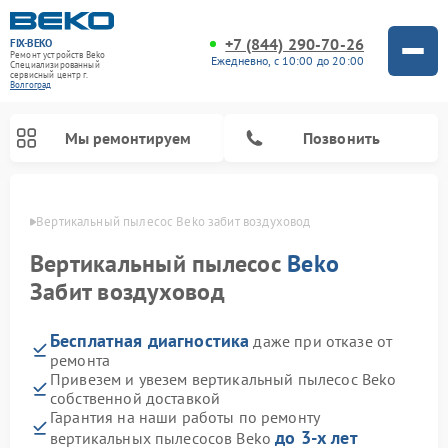
+7 (844) 290-70-26
FIX-BEKO
Ремонт устройств Beko
Ежедневно, с 10:00 до 20:00
Специализированный
cервисный центр г.
Волгоград
Мы ремонтируем
Позвонить
граде
Вертикальный пылесос Beko забит воздуховод
Вертикальный пылесос
Beko
Забит воздуховод
Бесплатная диагностика
даже при отказе от
ремонта
Привезем и увезем вертикальный пылесос Beko
собственной доставкой
Ремонт стиральных машин Beko
Ремонт сушильных машин Beko
Ремонт кухонных комбайнов Beko
Ремонт посудомоечных машин Beko
Ремонт морозильных камер Beko
Ремонт микроволновых печей Beko
Гарантия на наши работы по ремонту
до 3-х лет
вертикальных пылесосов Beko