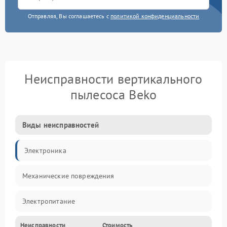
Отправляя, Вы соглашаетесь с
политикой конфиденциальности
Неисправности вертикального
пылесоса Beko
Виды неисправностей
Электроника
Механические повреждения
Электропитание
Неисправности
Стоимость
Механика