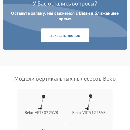
Электронные компоненты
У Вас остались вопросы?
Оставьте заявку, мы свяжемся с Вами в ближайшее
Неисправность системы
1000 ₽
Подробнее →
индикации
время
Неисправность системы
1000 ₽
Подробнее →
Заказать звонок
защиты от перегрева
Поломка системы
автоматического
1500 ₽
Подробнее →
отключения
Неисправность системы
Модели вертикальных пылесосов Beko
1500 ₽
Подробнее →
управления
Поломка системы
1000 ₽
Подробнее →
освещения (если есть)
Beko VRT50225VB
Beko VRT51225VB
Повреждение внутренних
500 ₽
Подробнее →
проводов