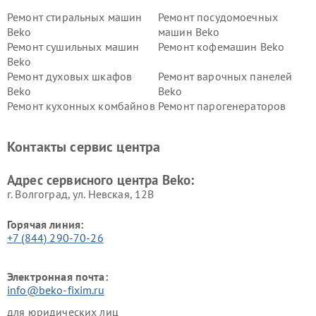
Ремонт стиральных машин
Ремонт посудомоечных
Beko
машин Beko
Ремонт сушильных машин
Ремонт кофемашин Beko
Beko
Ремонт духовых шкафов
Ремонт варочных панелей
Beko
Beko
Ремонт кухонных комбайнов
Ремонт парогенераторов
Beko
Beko
Ремонт блендеров Beko
Ремонт кофеварок Beko
Контакты сервис центра
Ремонт холодильников Beko
Ремонт морозильных камер
Beko
Адрес сервисного центра Beko:
г. Волгоград, ул. Невская, 12В
Горячая линия:
+7 (844) 290-70-26
Электронная почта:
info@beko-fixim.ru
для юридических лиц