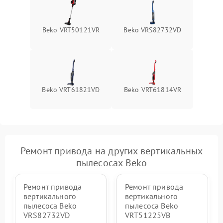
Поломка системы защиты
1000 ₽
Подробнее →
от перегрузок
Beko VRT50121VR
Beko VRS82732VD
Повреждение системы
защиты от короткого
1500 ₽
Подробнее →
замыкания
Beko VRT61821VD
Beko VRT61814VR
Ремонт привода на других вертикальных
пылесосах Beko
Ремонт привода
Ремонт привода
вертикального
вертикального
пылесоса Beko
пылесоса Beko
VRS82732VD
VRT51225VB