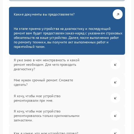
Какие документы вы предоставляете?
На этапе приема устройства на диагностику и последующий
ремонт вам будет предоставлен заказ-наряд с указанием страховых
обязательств на ваше устройство. Далее, после выполнения работ
по ремонту техники, вы получите акт выполненных работ и
гарантийный талон.
Я уже знаю в чем неисправность и какой
ремонт необходим. Для чего проводить
диагностику?
Мне нужен срочный ремонт. Сможете
сделать?
Я хочу, чтобы мое устройство
ремонтировали при мне.
Я хочу, чтобы мое устройство
ремонтировалось только оригинальными
запчастями.
Как я узнаю, что мое устройство готово?