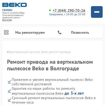
+7 (844) 290-70-26
FIX-BEKO
Ремонт устройств Beko
Ежедневно, с 10:00 до 20:00
Специализированный
cервисный центр г.
Волгоград
Мы ремонтируем
Позвонить
граде
Вертикальный пылесос Beko ремонт привода
Ремонт привода на вертикальном
пылесосе Beko в Волгограде
Привезем и увезем вертикальный пылесос Beko
собственной доставкой
Гарантия на наши работы по ремонту
до 3-х лет
вертикальных пылесосов Beko
Ремонт стиральных машин Beko
Ремонт сушильных машин Beko
Ремонт кухонных комбайнов Beko
Ремонт посудомоечных машин Beko
Ремонт морозильных камер Beko
Ремонт микроволновых печей Beko
Срочный ремонт вертикальных пылесосов Beko в
течении часа