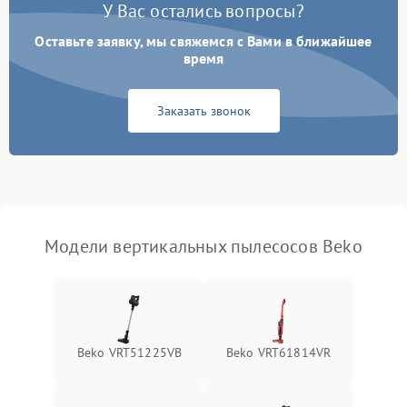
Электронные компоненты
У Вас остались вопросы?
Оставьте заявку, мы свяжемся с Вами в ближайшее
Неисправность системы
1000 ₽
Подробнее →
индикации
время
Неисправность системы
1000 ₽
Подробнее →
Заказать звонок
защиты от перегрева
Поломка системы
автоматического
1500 ₽
Подробнее →
отключения
Неисправность системы
Модели вертикальных пылесосов Beko
1500 ₽
Подробнее →
управления
Поломка системы
1000 ₽
Подробнее →
освещения (если есть)
Beko VRT51225VB
Beko VRT61814VR
Повреждение внутренних
500 ₽
Подробнее →
проводов