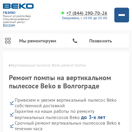
+7 (844) 290-70-26
FIX-BEKO
Ремонт устройств Beko
Ежедневно, с 10:00 до 20:00
Специализированный
cервисный центр г.
Волгоград
Мы ремонтируем
Позвонить
граде
Вертикальный пылесос Beko ремонт помпы
Ремонт помпы на вертикальном
пылесосе Beko в Волгограде
Привезем и увезем вертикальный пылесос Beko
собственной доставкой
Гарантия на наши работы по ремонту
до 3-х лет
вертикальных пылесосов Beko
Ремонт стиральных машин Beko
Ремонт сушильных машин Beko
Ремонт кухонных комбайнов Beko
Ремонт посудомоечных машин Beko
Ремонт морозильных камер Beko
Ремонт микроволновых печей Beko
Срочный ремонт вертикальных пылесосов Beko в
течении часа