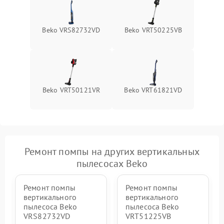
Поломка системы защиты
1000 ₽
Подробнее →
от перегрузок
Beko VRS82732VD
Beko VRT50225VB
Повреждение системы
защиты от короткого
1500 ₽
Подробнее →
замыкания
Beko VRT50121VR
Beko VRT61821VD
Ремонт помпы на других вертикальных
пылесосах Beko
Ремонт помпы
Ремонт помпы
вертикального
вертикального
пылесоса Beko
пылесоса Beko
VRS82732VD
VRT51225VB