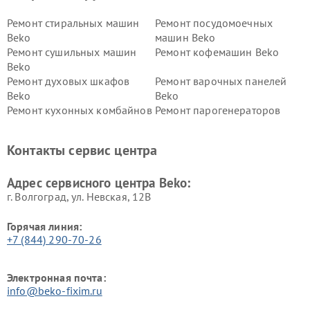
Ремонт стиральных машин
Ремонт посудомоечных
Beko
машин Beko
Ремонт сушильных машин
Ремонт кофемашин Beko
Beko
Ремонт духовых шкафов
Ремонт варочных панелей
Beko
Beko
Ремонт кухонных комбайнов
Ремонт парогенераторов
Beko
Beko
Ремонт блендеров Beko
Ремонт кофеварок Beko
Контакты сервис центра
Ремонт холодильников Beko
Ремонт морозильных камер
Beko
Адрес сервисного центра Beko:
г. Волгоград, ул. Невская, 12В
Горячая линия:
+7 (844) 290-70-26
Электронная почта:
info@beko-fixim.ru