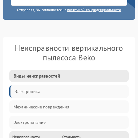
Отправляя, Вы соглашаетесь с
политикой конфиденциальности
Неисправности вертикального
пылесоса Beko
Виды неисправностей
Электроника
Механические повреждения
Электропитание
Неисправности
Стоимость
Механика