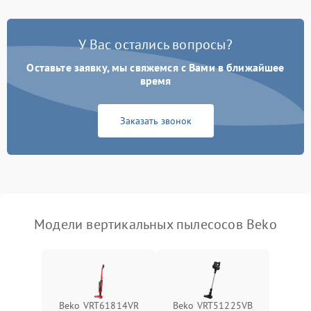
Корпус/Герметичность
Поломка кнопки
500 ₽
Подробнее →
включения/выключения
Электронные компоненты
У Вас остались вопросы?
Оставьте заявку, мы свяжемся с Вами в ближайшее
Неисправность системы
1000 ₽
Подробнее →
индикации
время
Неисправность системы
1000 ₽
Подробнее →
Заказать звонок
защиты от перегрева
Поломка системы
автоматического
1500 ₽
Подробнее →
отключения
Неисправность системы
Модели вертикальных пылесосов Beko
1500 ₽
Подробнее →
управления
Поломка системы
1000 ₽
Подробнее →
освещения (если есть)
Beko VRT61814VR
Beko VRT51225VB
Повреждение внутренних