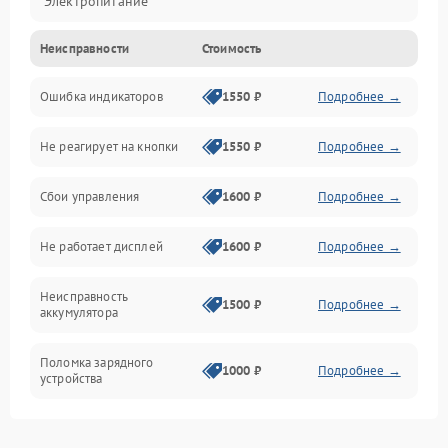
Электропитание
Неисправности
Стоимость
Механика
Ошибка индикаторов
1550 ₽
Подробнее →
Аккумулятор
Не реагирует на кнопки
1550 ₽
Подробнее →
Работа системы
Сбои управления
1600 ₽
Подробнее →
Всасывание
Не работает дисплей
1600 ₽
Подробнее →
Засор
Неисправность
Привод
1500 ₽
Подробнее →
аккумулятора
Мотор
Поломка зарядного
1000 ₽
Подробнее →
устройства
Защита
Неисправность двигателя
2000 ₽
Подробнее →