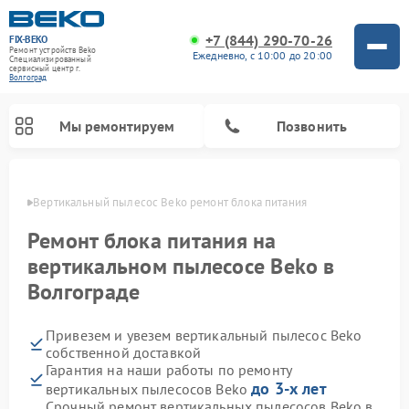
+7 (844) 290-70-26
FIX-BEKO
Ремонт устройств Beko
Ежедневно, с 10:00 до 20:00
Специализированный
cервисный центр г.
Волгоград
Мы ремонтируем
Позвонить
граде
Вертикальный пылесос Beko ремонт блока питания
Ремонт блока питания на
вертикальном пылесосе Beko в
Волгограде
Привезем и увезем вертикальный пылесос Beko
собственной доставкой
Гарантия на наши работы по ремонту
Ремонт стиральных машин Beko
Ремонт сушильных машин Beko
Ремонт кухонных комбайнов Beko
Ремонт посудомоечных машин Beko
Ремонт морозильных камер Beko
Ремонт микроволновых печей Beko
до 3-х лет
вертикальных пылесосов Beko
Срочный ремонт вертикальных пылесосов Beko в