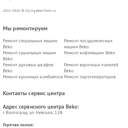
2021-2026 © СЦ vlg.beko-fixim.ru
Мы ремонтируем
Ремонт стиральных машин
Ремонт посудомоечных
Beko
машин Beko
Ремонт сушильных машин
Ремонт кофемашин Beko
Beko
Ремонт духовых шкафов
Ремонт варочных панелей
Beko
Beko
Ремонт кухонных комбайнов
Ремонт парогенераторов
Beko
Beko
Ремонт блендеров Beko
Ремонт кофеварок Beko
Контакты сервис центра
Ремонт холодильников Beko
Ремонт морозильных камер
Beko
Адрес сервисного центра Beko:
г. Волгоград, ул. Невская, 12В
Горячая линия: