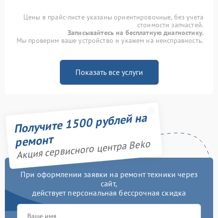
Цены в прайс-листе указаны ориентировочные, без учета
стоимости запчастей.
Записывайтесь на бесплатную диагностику.
Мы проверим ваше устройство и укажем на неисправность.
Показать все услуги
Получите 1500 рублей на
ремонт
Акция сервисного центра Beko
При оформлении заявки на ремонт техники через
сайт,
действует персональная бессрочная скидка