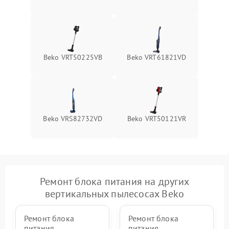
500 ₽
Подробнее →
проводов
Поломка системы защиты
1000 ₽
Подробнее →
от перегрузок
Beko VRT50225VB
Beko VRT61821VD
Повреждение системы
защиты от короткого
1500 ₽
Подробнее →
замыкания
Beko VRS82732VD
Beko VRT50121VR
Ремонт блока питания на других
вертикальных пылесосах Beko
Ремонт блока
Ремонт блока
питания
питания