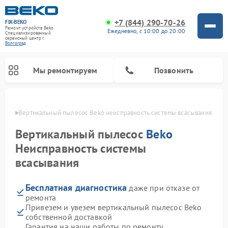
+7 (844) 290-70-26
FIX-BEKO
Ремонт устройств Beko
Ежедневно, с 10:00 до 20:00
Специализированный
cервисный центр г.
Волгоград
Мы ремонтируем
Позвонить
граде
Вертикальный пылесос Beko неисправность системы всасывания
Вертикальный пылесос
Beko
Неисправность системы
всасывания
Бесплатная диагностика
даже при отказе от
ремонта
Привезем и увезем вертикальный пылесос Beko
Ремонт стиральных машин Beko
Ремонт сушильных машин Beko
Ремонт кухонных комбайнов Beko
Ремонт посудомоечных машин Beko
Ремонт морозильных камер Beko
Ремонт микроволновых печей Beko
собственной доставкой
Гарантия на наши работы по ремонту