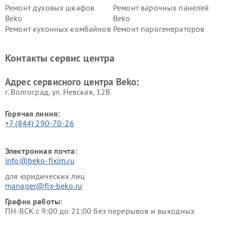
Ремонт духовых шкафов
Ремонт варочных панелей
Beko
Beko
Ремонт кухонных комбайнов
Ремонт парогенераторов
Beko
Beko
Ремонт блендеров Beko
Ремонт кофеварок Beko
Контакты сервис центра
Ремонт холодильников Beko
Ремонт морозильных камер
Beko
Адрес сервисного центра Beko:
г. Волгоград, ул. Невская, 12В
Горячая линия:
+7 (844) 290-70-26
Электронная почта:
info@beko-fixim.ru
для юридических лиц
manager@fix-beko.ru
График работы:
ПН-ВСК с 9:00 до 21:00 без перерывов и выходных