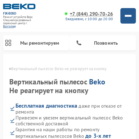
+7 (844) 290-70-26
FIX-BEKO
Ремонт устройств Beko
Ежедневно, с 10:00 до 20:00
Специализированный
cервисный центр г.
Волгоград
Мы ремонтируем
Позвонить
граде
Вертикальный пылесос Beko не реагирует на кнопку
Вертикальный пылесос
Beko
Не реагирует на кнопку
Бесплатная диагностика
даже при отказе от
ремонта
Привезем и увезем вертикальный пылесос Beko
собственной доставкой
Ремонт стиральных машин Beko
Ремонт сушильных машин Beko
Ремонт кухонных комбайнов Beko
Ремонт посудомоечных машин Beko
Ремонт морозильных камер Beko
Ремонт микроволновых печей Beko
Гарантия на наши работы по ремонту
до 3-х лет
вертикальных пылесосов Beko