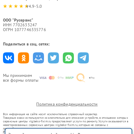
4.9-5.0
ООО "Русервис"
ИНН 7702633247
ОГРН 1077746335776
Поделиться в соц. сетях:
Мы принимаем
все формы оплаты
Политика конфиденциальности
Вся информация на сайте носит исключительно справочный характер.
Товарные знаки используются исключительно для описания устройств, в отношении которых
сервисные центры vlg.beko-fixim.ru предоставляют услуги по ремонту. Услуги оказываются в
неавторизованных сервисных центрах vlg.beko-fixim.ru, которые не связаны с
правообладателями товарных знаков или их официальными представителями.
Ремонт осуществляется для устройств, уже введенных в гражданский оборот в соответствии