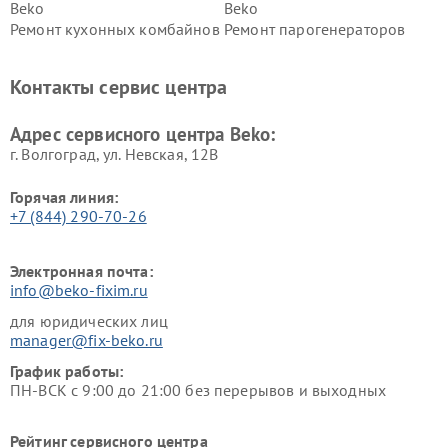
Beko
Beko
Ремонт кухонных комбайнов
Ремонт парогенераторов
Beko
Beko
Ремонт блендеров Beko
Ремонт кофеварок Beko
Контакты сервис центра
Ремонт холодильников Beko
Ремонт морозильных камер
Beko
Адрес сервисного центра Beko:
г. Волгоград, ул. Невская, 12В
Горячая линия:
+7 (844) 290-70-26
Электронная почта:
info@beko-fixim.ru
для юридических лиц
manager@fix-beko.ru
График работы:
ПН-ВСК с 9:00 до 21:00 без перерывов и выходных
Рейтинг сервисного центра