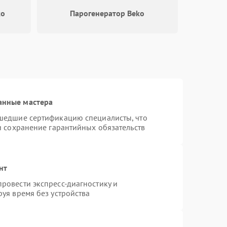
ko
Парогенератор Beko
500 ₽
Подробнее →
1000 ₽
Подробнее →
1500 ₽
Подробнее →
анные мастера
шедшие сертификацию специалисты, что
и сохранение гарантийных обязательств
нт
ровести экспресс-диагностику и
уя время без устройства