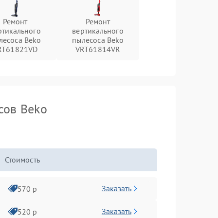
Ремонт
Ремонт
ртикального
вертикального
лесоса Beko
пылесоса Beko
RT61821VD
VRT61814VR
сов Beko
Стоимость
Заказать
570 р
Заказать
520 р