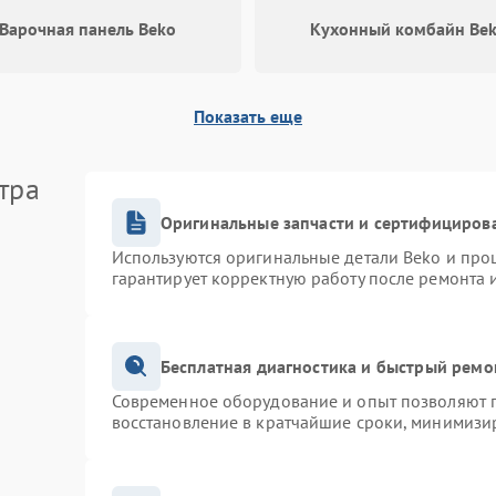
Варочная панель Beko
Кухонный комбайн Be
Повреждение внутренних
60 мин
1 год
проводов
Показать еще
Поломка системы защиты от
60 мин
1 год
перегрузок
тра
Повреждение системы защиты от
60 мин
1 год
короткого замыкания
Оригинальные запчасти и сертифициров
Используются оригинальные детали Beko и про
гарантирует корректную работу после ремонта 
Бесплатная диагностика и быстрый ремо
Современное оборудование и опыт позволяют п
восстановление в кратчайшие сроки, минимизир