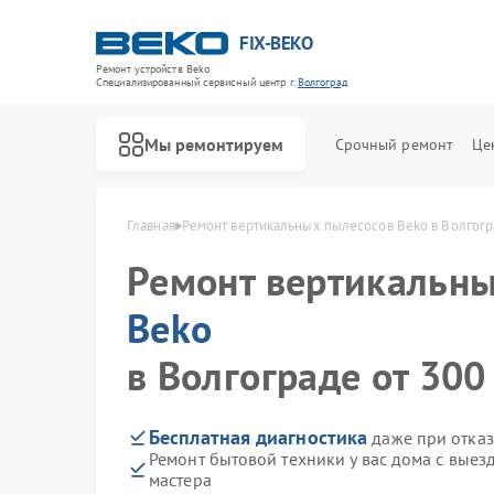
FIX-BEKO
Ремонт устройств Beko
Специализированный cервисный центр г.
Волгоград
Мы ремонтируем
Срочный ремонт
Це
Главная
Ремонт вертикальных пылесосов Beko в Волгог
Ремонт вертикальны
Beko
в Волгограде от 300
Бесплатная диагностика
даже при отказ
Ремонт бытовой техники у вас дома с вые
мастера
Ремонт стиральных машин Beko
Ремонт посудомоечных машин Beko
Ремонт сушильных машин Beko
Ремонт духовых шкафов Beko
Ремонт варочных панелей Beko
Ремонт кухонных комбайнов Beko
Ремонт парогенераторов Beko
Ремонт морозильных камер Beko
Ремонт водонагревателей Beko
Ремонт микроволновых печей Beko