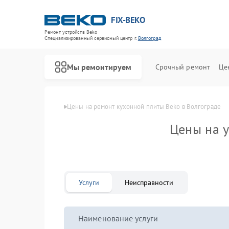
FIX-BEKO
Ремонт устройств Beko
Специализированный cервисный центр г.
Волгоград
Мы ремонтируем
Срочный ремонт
Це
Главная
Цены
Цены на ремонт кухонной плиты Beko в Волгограде
Цены на 
Услуги
Неисправности
Наименование услуги
Ремонт стиральных машин Beko
Ремонт посудомоечных машин Beko
Ремонт сушильных машин Beko
Ремонт духовых шкафов Beko
Ремонт варочных панелей Beko
Ремонт кухонных комбайнов Beko
Ремонт парогенераторов Beko
Ремонт морозильных камер Beko
Ремонт вертикальных пылесосов Beko
Ремонт водонагревателей Beko
Ремонт микроволновых печей Beko