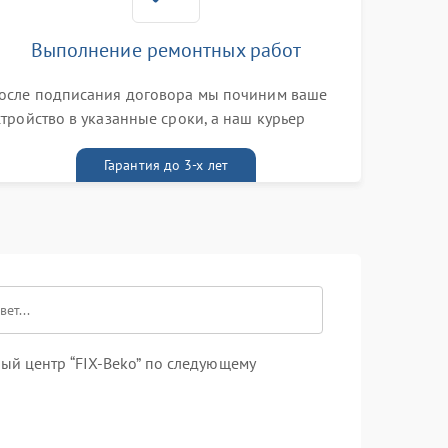
Выполнение ремонтных работ
осле подписания договора мы починим ваше
стройство в указанные сроки, а наш курьер
ривезет его к вам вместе с гарантийным
алоном бесплатно
Гарантия до 3-х лет
ый центр “FIX-Beko” по следующему