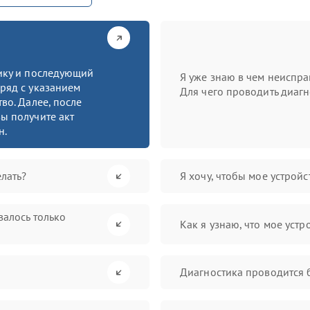
тику и последующий
Я уже знаю в чем неиспра
ряд с указанием
Для чего проводить диагн
во. Далее, после
ы получите акт
н.
лать?
Я хочу, чтобы мое устрой
валось только
Как я узнаю, что мое устр
Диагностика проводится 