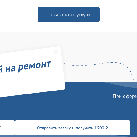
Показать все услуги
й на ремонт
При оформл
Отправить заявку и получить 1500 ₽