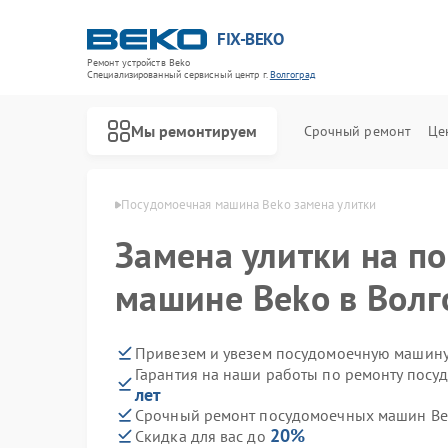
FIX-BEKO
Ремонт устройств Beko
Специализированный cервисный центр г.
Волгоград
Мы ремонтируем
Срочный ремонт
Це
 Beko в Волгограде
Посудомоечная машина Beko замена улитки
Замена улитки на п
машине Beko в Волг
Привезем и увезем посудомоечную машину
Гарантия на наши работы по ремонту пос
лет
Срочный ремонт посудомоечных машин Bek
20%
Скидка для вас до
Ремонт стиральных машин Beko
Ремонт сушильных машин Beko
Ремонт духовых шкафов Beko
Ремонт варочных панелей Beko
Ремонт кухонных комбайнов Beko
Ремонт парогенераторов Beko
Ремонт морозильных камер Beko
Ремонт вертикальных пылесосов Beko
Ремонт водонагревателей Beko
Ремонт микроволновых печей Beko