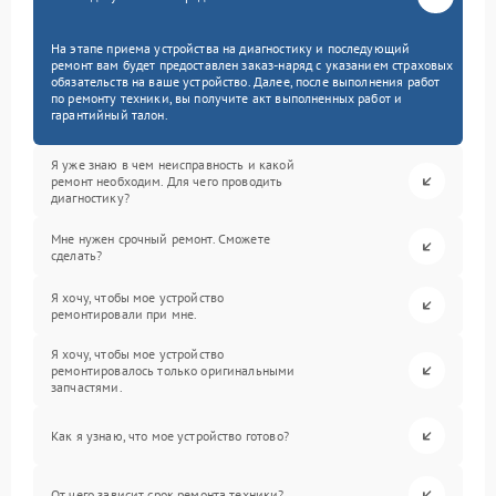
На этапе приема устройства на диагностику и последующий
ремонт вам будет предоставлен заказ-наряд с указанием страховых
обязательств на ваше устройство. Далее, после выполнения работ
по ремонту техники, вы получите акт выполненных работ и
гарантийный талон.
Я уже знаю в чем неисправность и какой
ремонт необходим. Для чего проводить
диагностику?
Мне нужен срочный ремонт. Сможете
сделать?
Я хочу, чтобы мое устройство
ремонтировали при мне.
Я хочу, чтобы мое устройство
ремонтировалось только оригинальными
запчастями.
Как я узнаю, что мое устройство готово?
От чего зависит срок ремонта техники?