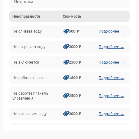
Механика
Неисправности
Стоимость
Управление
Не сливает воду
500 ₽
Подробнее →
Электропитание
Не нагревает воду
2000 ₽
Подробнее →
Датчики
Не включается
2500 ₽
Подробнее →
Нагрев
Не работает насос
1800 ₽
Подробнее →
Вода
Не работает панель
Гигиена
2500 ₽
Подробнее →
управления
Программное обеспечение
Не распыляет воду
2000 ₽
Подробнее →
Не запускается цикл
1800 ₽
Подробнее →
стирки