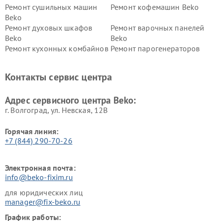
Ремонт сушильных машин
Ремонт кофемашин Beko
Beko
Ремонт духовых шкафов
Ремонт варочных панелей
Beko
Beko
Ремонт кухонных комбайнов
Ремонт парогенераторов
Beko
Beko
Ремонт блендеров Beko
Ремонт кофеварок Beko
Контакты сервис центра
Ремонт холодильников Beko
Ремонт морозильных камер
Beko
Адрес сервисного центра Beko:
г. Волгоград, ул. Невская, 12В
Горячая линия:
+7 (844) 290-70-26
Электронная почта:
info@beko-fixim.ru
для юридических лиц
manager@fix-beko.ru
График работы: