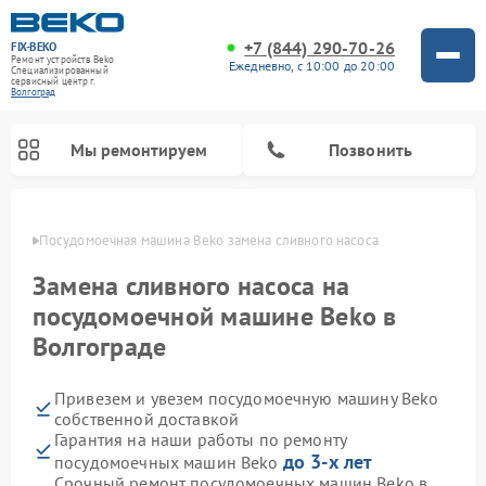
+7 (844) 290-70-26
FIX-BEKO
Ремонт устройств Beko
Ежедневно, с 10:00 до 20:00
Специализированный
cервисный центр г.
Волгоград
Мы ремонтируем
Позвонить
граде
Посудомоечная машина Beko замена сливного насоса
Замена сливного насоса на
посудомоечной машине Beko в
Волгограде
Привезем и увезем посудомоечную машину Beko
собственной доставкой
Гарантия на наши работы по ремонту
Ремонт стиральных машин Beko
Ремонт морозильных камер Beko
Ремонт вертикальных пылесосов Beko
Ремонт сушильных машин Beko
Ремонт кухонных комбайнов Beko
Ремонт микроволновых печей Beko
до 3-х лет
посудомоечных машин Beko
Срочный ремонт посудомоечных машин Beko в