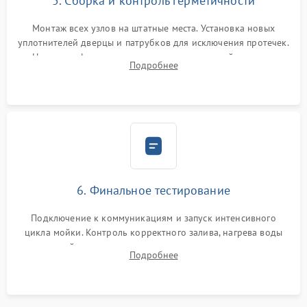
5. Сборка и контроль герметичности
Монтаж всех узлов на штатные места. Установка новых
уплотнителей дверцы и патрубков для исключения протечек.
Надежная фиксация хомутов гидравлической системы,
Подробнее
сборка корпуса и установка датчика поплавка.
6. Финальное тестирование
Подключение к коммуникациям и запуск интенсивного
цикла мойки. Контроль корректного залива, нагрева воды
до нужной температуры, отсутствия посторонних шумов,
Подробнее
штатного слива и абсолютной сухости в поддоне.