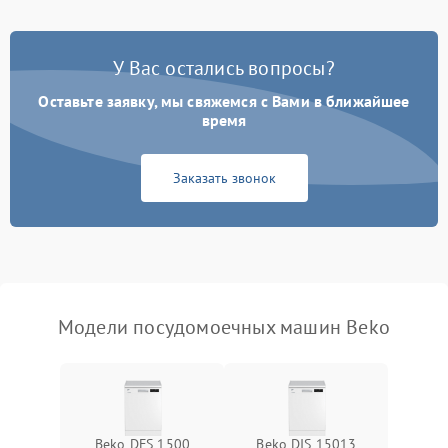
Проблемы с набором
1800 ₽
Подробнее →
воды
У Вас остались вопросы?
Оставьте заявку, мы свяжемся с Вами в ближайшее
Не работает сушилка
2100 ₽
Подробнее →
время
Сбои в работе таймера
1700 ₽
Подробнее →
Заказать звонок
Проблемы с
2100 ₽
Подробнее →
циркуляционным насосом
Модели посудомоечных машин Beko
Beko DFS 1500
Beko DIS 15013