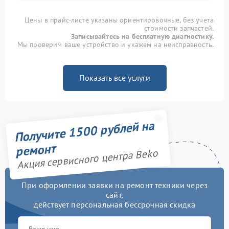
Цены в прайс-листе указаны ориентировочные, без учета
стоимости запчастей.
Записывайтесь на бесплатную диагностику.
Мы проверим ваше устройство и укажем на неисправность.
Показать все услуги
Получите 1500 рублей на
ремонт
Акция сервисного центра Beko
При оформлении заявки на ремонт техники через
сайт,
действует персональная бессрочная скидка