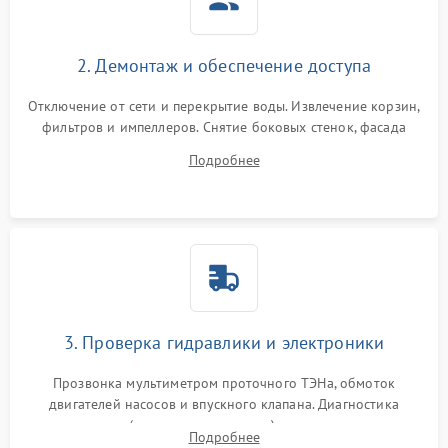
2. Демонтаж и обеспечение доступа
Отключение от сети и перекрытие воды. Извлечение корзин,
фильтров и импеллеров. Снятие боковых стенок, фасада
дверцы или нижнего поддона для прямого доступа к
Подробнее
циркуляционному насосу, ТЭНу и сливной помпе.
3. Проверка гидравлики и электроники
Прозвонка мультиметром проточного ТЭНа, обмоток
двигателей насосов и впускного клапана. Диагностика
прессостата (датчика уровня воды), датчика мутности,
Подробнее
концевика дверцы и электронного модуля управления.