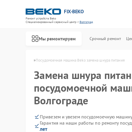
FIX-BEKO
Ремонт устройств Beko
Специализированный cервисный центр г.
Волгоград
Мы ремонтируем
Срочный ремонт
Це
 Beko в Волгограде
Посудомоечная машина Beko замена шнура питания
Замена шнура питан
посудомоечной маш
Волгограде
Привезем и увезем посудомоечную машину
Гарантия на наши работы по ремонту пос
лет
Ремонт стиральных машин Beko
Ремонт сушильных машин Beko
Ремонт духовых шкафов Beko
Ремонт варочных панелей Beko
Ремонт кухонных комбайнов Beko
Ремонт парогенераторов Beko
Ремонт морозильных камер Beko
Ремонт вертикальных пылесосов Beko
Ремонт водонагревателей Beko
Ремонт микроволновых печей Beko