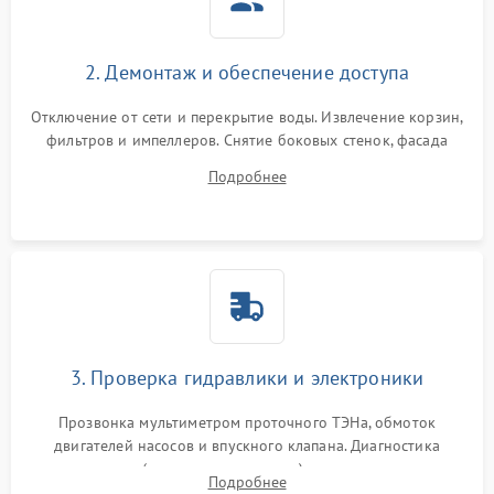
2. Демонтаж и обеспечение доступа
Отключение от сети и перекрытие воды. Извлечение корзин,
фильтров и импеллеров. Снятие боковых стенок, фасада
дверцы или нижнего поддона для прямого доступа к
Подробнее
циркуляционному насосу, ТЭНу и сливной помпе.
3. Проверка гидравлики и электроники
Прозвонка мультиметром проточного ТЭНа, обмоток
двигателей насосов и впускного клапана. Диагностика
прессостата (датчика уровня воды), датчика мутности,
Подробнее
концевика дверцы и электронного модуля управления.