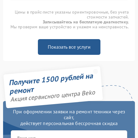
Цены в прайс-листе указаны ориентировочные, без учета
стоимости запчастей.
Записывайтесь на бесплатную диагностику.
Мы проверим ваше устройство и укажем на неисправность.
Показать все услуги
Получите 1500 рублей на
ремонт
Акция сервисного центра Beko
При оформлении заявки на ремонт техники через
сайт,
действует персональная бессрочная скидка