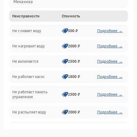
Механика
Неисправности
Стоимость
Управление
Не сливает воду
500 ₽
Подробнее →
Электропитание
Не нагревает воду
2000 ₽
Подробнее →
Датчики
Не включается
2500 ₽
Подробнее →
Нагрев
Не работает насос
1800 ₽
Подробнее →
Вода
Не работает панель
Гигиена
2500 ₽
Подробнее →
управления
Программное обеспечение
Не распыляет воду
2000 ₽
Подробнее →
Не запускается цикл
1800 ₽
Подробнее →
стирки