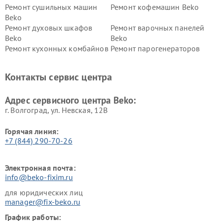
Ремонт сушильных машин
Ремонт кофемашин Beko
Beko
Ремонт духовых шкафов
Ремонт варочных панелей
Beko
Beko
Ремонт кухонных комбайнов
Ремонт парогенераторов
Beko
Beko
Ремонт блендеров Beko
Ремонт кофеварок Beko
Контакты сервис центра
Ремонт холодильников Beko
Ремонт морозильных камер
Beko
Адрес сервисного центра Beko:
г. Волгоград, ул. Невская, 12В
Горячая линия:
+7 (844) 290-70-26
Электронная почта:
info@beko-fixim.ru
для юридических лиц
manager@fix-beko.ru
График работы: