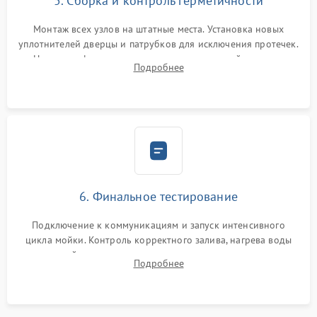
5. Сборка и контроль герметичности
Монтаж всех узлов на штатные места. Установка новых
уплотнителей дверцы и патрубков для исключения протечек.
Надежная фиксация хомутов гидравлической системы,
Подробнее
сборка корпуса и установка датчика поплавка.
6. Финальное тестирование
Подключение к коммуникациям и запуск интенсивного
цикла мойки. Контроль корректного залива, нагрева воды
до нужной температуры, отсутствия посторонних шумов,
Подробнее
штатного слива и абсолютной сухости в поддоне.