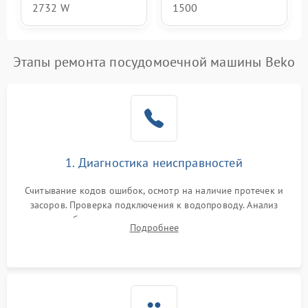
2732 W
1500
Этапы ремонта посудомоечной машины Beko
1. Диагностика неисправностей
Считывание кодов ошибок, осмотр на наличие протечек и
засоров. Проверка подключения к водопроводу. Анализ
жалоб на отсутствие слива, нагрева, вращения
Подробнее
разбрызгивателей или срабатывание системы защиты
аквастоп.