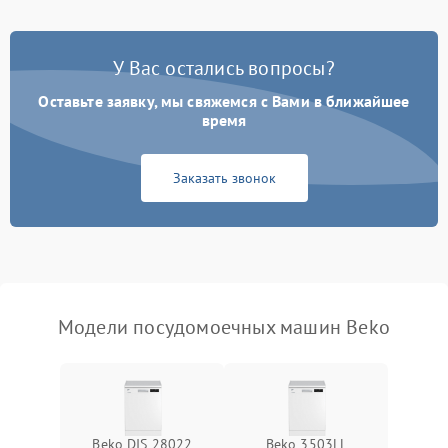
Проблемы с набором
1800 ₽
Подробнее →
воды
У Вас остались вопросы?
Оставьте заявку, мы свяжемся с Вами в ближайшее
Не работает сушилка
2100 ₽
Подробнее →
время
Сбои в работе таймера
1700 ₽
Подробнее →
Заказать звонок
Проблемы с
2100 ₽
Подробнее →
циркуляционным насосом
Модели посудомоечных машин Beko
Beko DIS 28022
Beko 3503LL