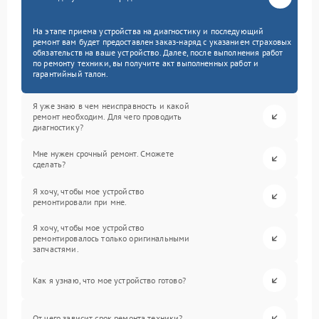
На этапе приема устройства на диагностику и последующий
ремонт вам будет предоставлен заказ-наряд с указанием страховых
обязательств на ваше устройство. Далее, после выполнения работ
по ремонту техники, вы получите акт выполненных работ и
гарантийный талон.
Я уже знаю в чем неисправность и какой
ремонт необходим. Для чего проводить
диагностику?
Мне нужен срочный ремонт. Сможете
сделать?
Я хочу, чтобы мое устройство
ремонтировали при мне.
Я хочу, чтобы мое устройство
ремонтировалось только оригинальными
запчастями.
Как я узнаю, что мое устройство готово?
От чего зависит срок ремонта техники?