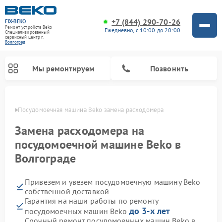
+7 (844) 290-70-26
FIX-BEKO
Ремонт устройств Beko
Ежедневно, с 10:00 до 20:00
Специализированный
cервисный центр г.
Волгоград
Мы ремонтируем
Позвонить
граде
Посудомоечная машина Beko замена расходомера
Замена расходомера на
посудомоечной машине Beko в
Волгограде
Привезем и увезем посудомоечную машину Beko
собственной доставкой
Гарантия на наши работы по ремонту
Ремонт стиральных машин Beko
Ремонт морозильных камер Beko
Ремонт вертикальных пылесосов Beko
Ремонт сушильных машин Beko
Ремонт кухонных комбайнов Beko
Ремонт микроволновых печей Beko
до 3-х лет
посудомоечных машин Beko
Срочный ремонт посудомоечных машин Beko в