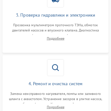
3. Проверка гидравлики и электроники
Прозвонка мультиметром проточного ТЭНа, обмоток
двигателей насосов и впускного клапана. Диагностика
прессостата (датчика уровня воды), датчика мутности,
Подробнее
концевика дверцы и электронного модуля управления.
4. Ремонт и очистка систем
Замена неисправного нагревателя, помпы или заливного
шланга с аквастопом. Устранение засоров в улитке насоса,
патрубках и фильтрах. Компонентный ремонт платы
Подробнее
управления, восстановление поврежденной проводки.