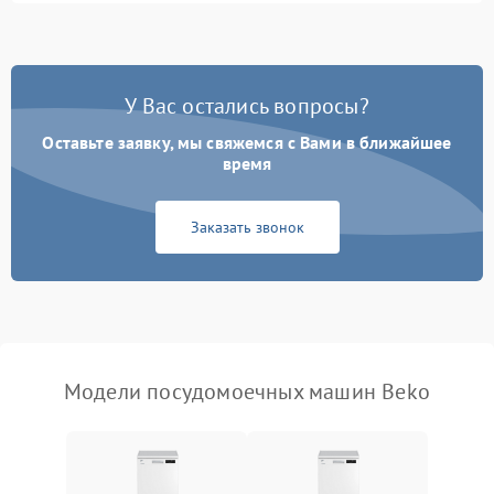
1800 ₽
Подробнее →
стирки
Проблемы с набором
1800 ₽
Подробнее →
воды
У Вас остались вопросы?
Оставьте заявку, мы свяжемся с Вами в ближайшее
Не работает сушилка
2100 ₽
Подробнее →
время
Сбои в работе таймера
1700 ₽
Подробнее →
Заказать звонок
Проблемы с
2100 ₽
Подробнее →
циркуляционным насосом
Модели посудомоечных машин Beko