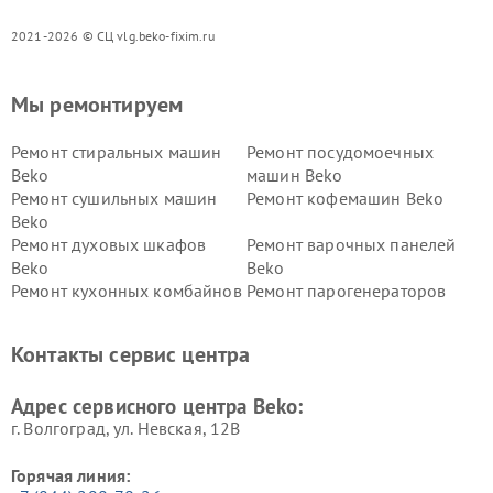
2021-2026 © СЦ vlg.beko-fixim.ru
Мы ремонтируем
Ремонт стиральных машин
Ремонт посудомоечных
Beko
машин Beko
Ремонт сушильных машин
Ремонт кофемашин Beko
Beko
Ремонт духовых шкафов
Ремонт варочных панелей
Beko
Beko
Ремонт кухонных комбайнов
Ремонт парогенераторов
Beko
Beko
Ремонт блендеров Beko
Ремонт кофеварок Beko
Контакты сервис центра
Ремонт холодильников Beko
Ремонт морозильных камер
Beko
Адрес сервисного центра Beko:
г. Волгоград, ул. Невская, 12В
Горячая линия: