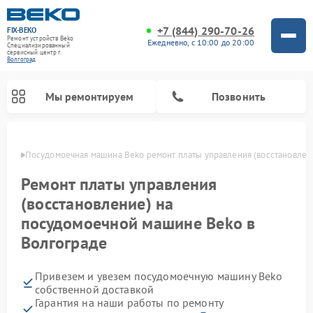
+7 (844) 290-70-26
FIX-BEKO
Ремонт устройств Beko
Ежедневно, с 10:00 до 20:00
Специализированный
cервисный центр г.
Волгоград
Мы ремонтируем
Позвонить
граде
Посудомоечная машина Beko ремонт платы управления (восстановлен
Ремонт платы управления
(восстановление) на
посудомоечной машине Beko в
Волгограде
Привезем и увезем посудомоечную машину Beko
Ремонт стиральных машин Beko
Ремонт морозильных камер Beko
Ремонт вертикальных пылесосов Beko
Ремонт сушильных машин Beko
Ремонт кухонных комбайнов Beko
Ремонт микроволновых печей Beko
собственной доставкой
Гарантия на наши работы по ремонту