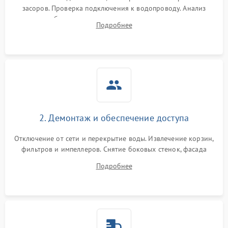
засоров. Проверка подключения к водопроводу. Анализ
жалоб на отсутствие слива, нагрева, вращения
Подробнее
разбрызгивателей или срабатывание системы защиты
аквастоп.
2. Демонтаж и обеспечение доступа
Отключение от сети и перекрытие воды. Извлечение корзин,
фильтров и импеллеров. Снятие боковых стенок, фасада
дверцы или нижнего поддона для прямого доступа к
Подробнее
циркуляционному насосу, ТЭНу и сливной помпе.