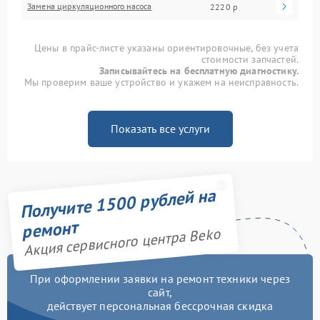
Замена циркуляционного насоса
2220 р
Цены в прайс-листе указаны ориентировочные, без учета
стоимости запчастей.
Записывайтесь на бесплатную диагностику.
Мы проверим ваше устройство и укажем на неисправность.
Показать все услуги
Получите 1500 рублей на
ремонт
Акция сервисного центра Beko
При оформлении заявки на ремонт техники через
сайт,
действует персональная бессрочная скидка