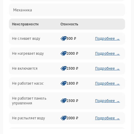
Механика
Неисправности
Стоимость
Управление
Не сливает воду
500 ₽
Подробнее →
Электропитание
Не нагревает воду
2000 ₽
Подробнее →
Датчики
Не включается
2500 ₽
Подробнее →
Нагрев
Не работает насос
1800 ₽
Подробнее →
Вода
Не работает панель
Гигиена
2500 ₽
Подробнее →
управления
Программное обеспечение
Не распыляет воду
2000 ₽
Подробнее →
Не запускается цикл