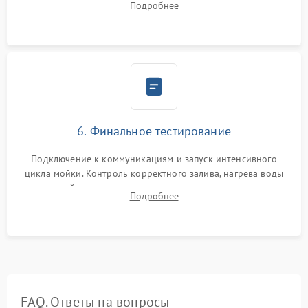
Подробнее
сборка корпуса и установка датчика поплавка.
6. Финальное тестирование
Подключение к коммуникациям и запуск интенсивного
цикла мойки. Контроль корректного залива, нагрева воды
до нужной температуры, отсутствия посторонних шумов,
Подробнее
штатного слива и абсолютной сухости в поддоне.
FAQ. Ответы на вопросы