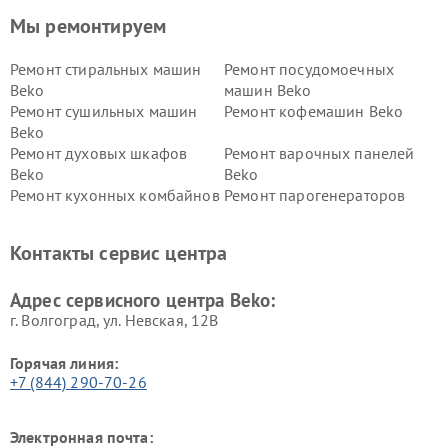
Мы ремонтируем
Ремонт стиральных машин
Ремонт посудомоечных
Beko
машин Beko
Ремонт сушильных машин
Ремонт кофемашин Beko
Beko
Ремонт духовых шкафов
Ремонт варочных панелей
Beko
Beko
Ремонт кухонных комбайнов
Ремонт парогенераторов
Beko
Beko
Ремонт блендеров Beko
Ремонт кофеварок Beko
Контакты сервис центра
Ремонт холодильников Beko
Ремонт морозильных камер
Beko
Адрес сервисного центра Beko:
г. Волгоград, ул. Невская, 12В
Горячая линия:
+7 (844) 290-70-26
Электронная почта: