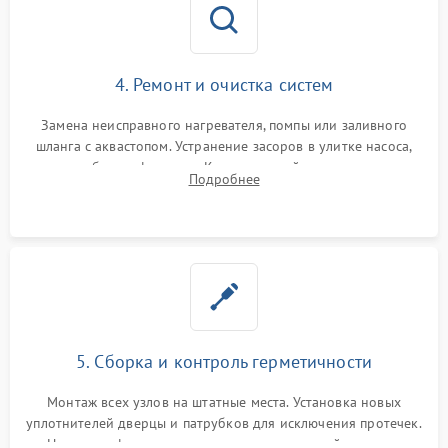
4. Ремонт и очистка систем
Замена неисправного нагревателя, помпы или заливного
шланга с аквастопом. Устранение засоров в улитке насоса,
патрубках и фильтрах. Компонентный ремонт платы
Подробнее
управления, восстановление поврежденной проводки.
5. Сборка и контроль герметичности
Монтаж всех узлов на штатные места. Установка новых
уплотнителей дверцы и патрубков для исключения протечек.
Надежная фиксация хомутов гидравлической системы,