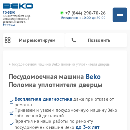
+7 (844) 290-70-26
FIX-BEKO
Ремонт устройств Beko
Ежедневно, с 10:00 до 20:00
Специализированный
cервисный центр г.
Волгоград
Мы ремонтируем
Позвонить
граде
Посудомоечная машина Beko поломка уплотнителя дверцы
Посудомоечная машина
Beko
Поломка уплотнителя дверцы
Бесплатная диагностика
даже при отказе от
ремонта
Привезем и увезем посудомоечную машину Beko
собственной доставкой
Ремонт стиральных машин Beko
Ремонт морозильных камер Beko
Ремонт вертикальных пылесосов Beko
Ремонт сушильных машин Beko
Ремонт кухонных комбайнов Beko
Ремонт микроволновых печей Beko
Гарантия на наши работы по ремонту
до 3-х лет
посудомоечных машин Beko