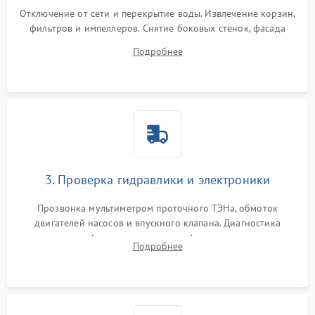
Отключение от сети и перекрытие воды. Извлечение корзин,
фильтров и импеллеров. Снятие боковых стенок, фасада
дверцы или нижнего поддона для прямого доступа к
Подробнее
циркуляционному насосу, ТЭНу и сливной помпе.
3. Проверка гидравлики и электроники
Прозвонка мультиметром проточного ТЭНа, обмоток
двигателей насосов и впускного клапана. Диагностика
прессостата (датчика уровня воды), датчика мутности,
Подробнее
концевика дверцы и электронного модуля управления.