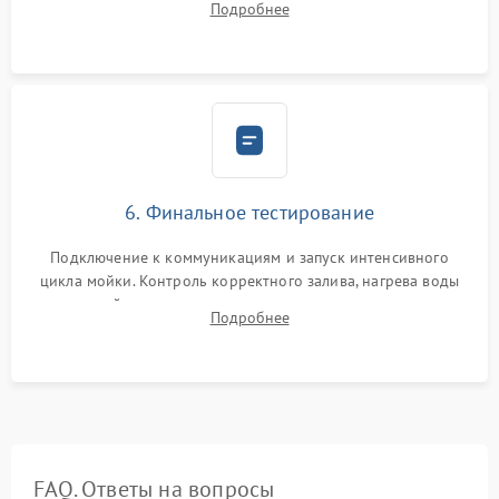
Подробнее
сборка корпуса и установка датчика поплавка.
6. Финальное тестирование
Подключение к коммуникациям и запуск интенсивного
цикла мойки. Контроль корректного залива, нагрева воды
до нужной температуры, отсутствия посторонних шумов,
Подробнее
штатного слива и абсолютной сухости в поддоне.
FAQ. Ответы на вопросы