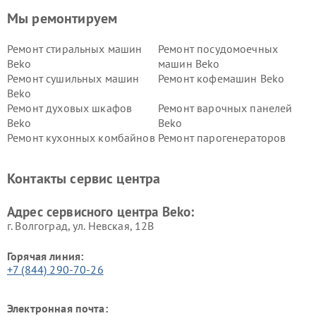
Мы ремонтируем
Ремонт стиральных машин
Ремонт посудомоечных
Beko
машин Beko
Ремонт сушильных машин
Ремонт кофемашин Beko
Beko
Ремонт духовых шкафов
Ремонт варочных панелей
Beko
Beko
Ремонт кухонных комбайнов
Ремонт парогенераторов
Beko
Beko
Ремонт блендеров Beko
Ремонт кофеварок Beko
Контакты сервис центра
Ремонт холодильников Beko
Ремонт морозильных камер
Beko
Адрес сервисного центра Beko:
г. Волгоград, ул. Невская, 12В
Горячая линия:
+7 (844) 290-70-26
Электронная почта: