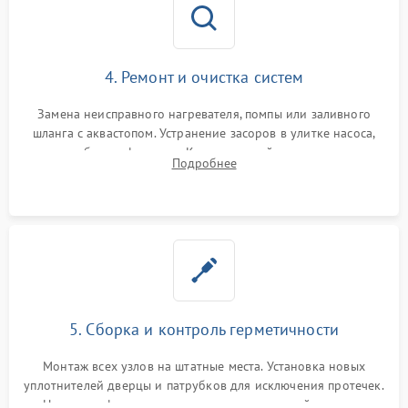
4. Ремонт и очистка систем
Замена неисправного нагревателя, помпы или заливного
шланга с аквастопом. Устранение засоров в улитке насоса,
патрубках и фильтрах. Компонентный ремонт платы
Подробнее
управления, восстановление поврежденной проводки.
5. Сборка и контроль герметичности
Монтаж всех узлов на штатные места. Установка новых
уплотнителей дверцы и патрубков для исключения протечек.
Надежная фиксация хомутов гидравлической системы,