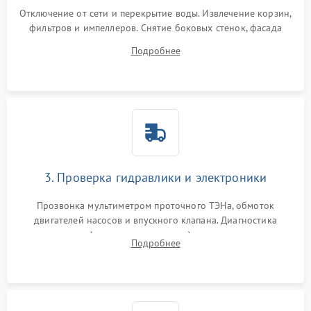
Отключение от сети и перекрытие воды. Извлечение корзин,
фильтров и импеллеров. Снятие боковых стенок, фасада
дверцы или нижнего поддона для прямого доступа к
Подробнее
циркуляционному насосу, ТЭНу и сливной помпе.
3. Проверка гидравлики и электроники
Прозвонка мультиметром проточного ТЭНа, обмоток
двигателей насосов и впускного клапана. Диагностика
прессостата (датчика уровня воды), датчика мутности,
Подробнее
концевика дверцы и электронного модуля управления.