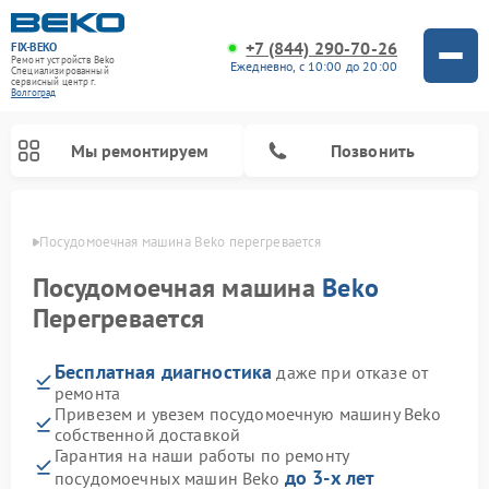
+7 (844) 290-70-26
FIX-BEKO
Ремонт устройств Beko
Ежедневно, с 10:00 до 20:00
Специализированный
cервисный центр г.
Волгоград
Мы ремонтируем
Позвонить
граде
Посудомоечная машина Beko перегревается
Посудомоечная машина
Beko
Перегревается
Бесплатная диагностика
даже при отказе от
ремонта
Привезем и увезем посудомоечную машину Beko
собственной доставкой
Ремонт стиральных машин Beko
Ремонт морозильных камер Beko
Ремонт вертикальных пылесосов Beko
Ремонт сушильных машин Beko
Ремонт кухонных комбайнов Beko
Ремонт микроволновых печей Beko
Гарантия на наши работы по ремонту
до 3-х лет
посудомоечных машин Beko