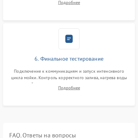
Подробнее
сборка корпуса и установка датчика поплавка.
6. Финальное тестирование
Подключение к коммуникациям и запуск интенсивного
цикла мойки. Контроль корректного залива, нагрева воды
до нужной температуры, отсутствия посторонних шумов,
Подробнее
штатного слива и абсолютной сухости в поддоне.
FAQ. Ответы на вопросы