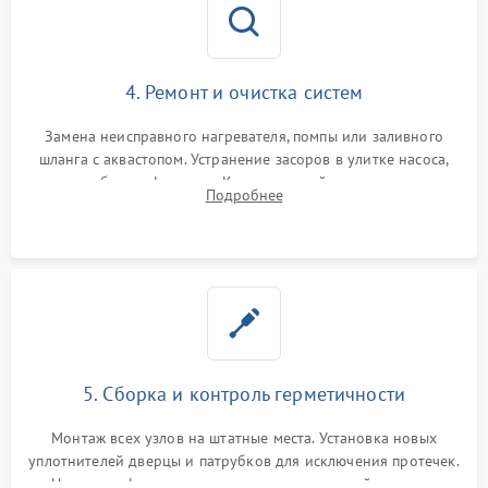
4. Ремонт и очистка систем
Замена неисправного нагревателя, помпы или заливного
шланга с аквастопом. Устранение засоров в улитке насоса,
патрубках и фильтрах. Компонентный ремонт платы
Подробнее
управления, восстановление поврежденной проводки.
5. Сборка и контроль герметичности
Монтаж всех узлов на штатные места. Установка новых
уплотнителей дверцы и патрубков для исключения протечек.
Надежная фиксация хомутов гидравлической системы,