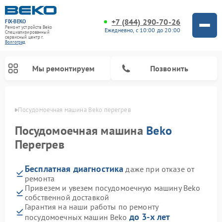
+7 (844) 290-70-26
FIX-BEKO
Ремонт устройств Beko
Ежедневно, с 10:00 до 20:00
Специализированный
cервисный центр г.
Волгоград
Мы ремонтируем
Позвонить
граде
Посудомоечная машина Beko перегрев
Посудомоечная машина
Beko
Перегрев
Бесплатная диагностика
даже при отказе от
ремонта
Привезем и увезем посудомоечную машину Beko
собственной доставкой
Ремонт стиральных машин Beko
Ремонт морозильных камер Beko
Ремонт вертикальных пылесосов Beko
Ремонт сушильных машин Beko
Ремонт кухонных комбайнов Beko
Ремонт микроволновых печей Beko
Гарантия на наши работы по ремонту
до 3-х лет
посудомоечных машин Beko