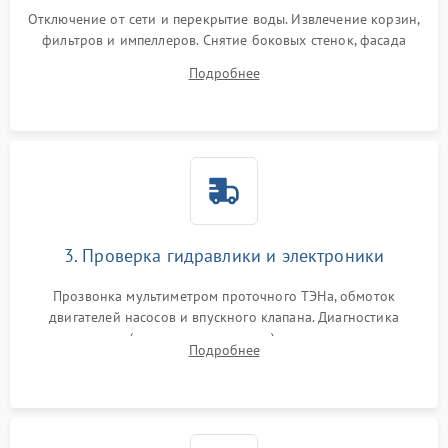
Отключение от сети и перекрытие воды. Извлечение корзин,
фильтров и импеллеров. Снятие боковых стенок, фасада
дверцы или нижнего поддона для прямого доступа к
Подробнее
циркуляционному насосу, ТЭНу и сливной помпе.
3. Проверка гидравлики и электроники
Прозвонка мультиметром проточного ТЭНа, обмоток
двигателей насосов и впускного клапана. Диагностика
прессостата (датчика уровня воды), датчика мутности,
Подробнее
концевика дверцы и электронного модуля управления.