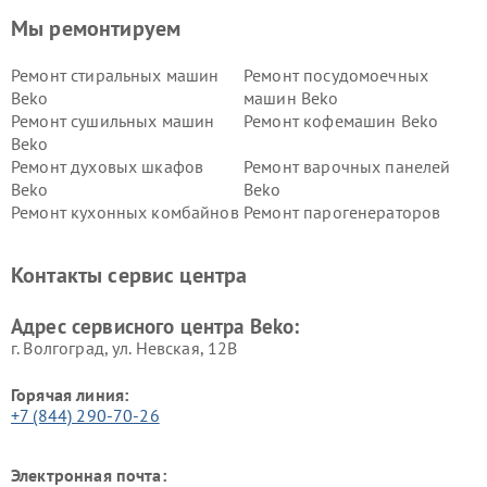
Мы ремонтируем
Ремонт стиральных машин
Ремонт посудомоечных
Beko
машин Beko
Ремонт сушильных машин
Ремонт кофемашин Beko
Beko
Ремонт духовых шкафов
Ремонт варочных панелей
Beko
Beko
Ремонт кухонных комбайнов
Ремонт парогенераторов
Beko
Beko
Ремонт блендеров Beko
Ремонт кофеварок Beko
Контакты сервис центра
Ремонт холодильников Beko
Ремонт морозильных камер
Beko
Адрес сервисного центра Beko:
г. Волгоград, ул. Невская, 12В
Горячая линия:
+7 (844) 290-70-26
Электронная почта: