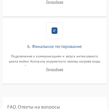
Подробнее
сборка корпуса и установка датчика поплавка.
6. Финальное тестирование
Подключение к коммуникациям и запуск интенсивного
цикла мойки. Контроль корректного залива, нагрева воды
до нужной температуры, отсутствия посторонних шумов,
Подробнее
штатного слива и абсолютной сухости в поддоне.
FAQ. Ответы на вопросы