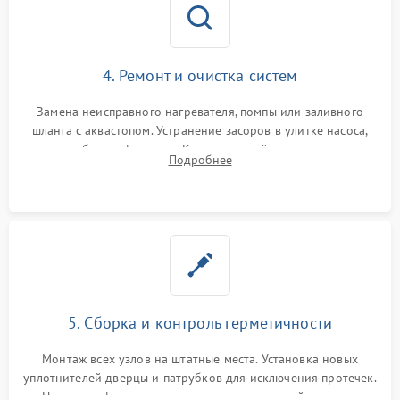
4. Ремонт и очистка систем
Замена неисправного нагревателя, помпы или заливного
шланга с аквастопом. Устранение засоров в улитке насоса,
патрубках и фильтрах. Компонентный ремонт платы
Подробнее
управления, восстановление поврежденной проводки.
5. Сборка и контроль герметичности
Монтаж всех узлов на штатные места. Установка новых
уплотнителей дверцы и патрубков для исключения протечек.
Надежная фиксация хомутов гидравлической системы,