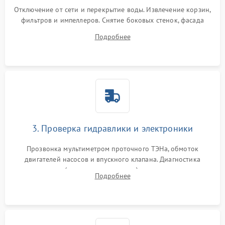
Отключение от сети и перекрытие воды. Извлечение корзин,
фильтров и импеллеров. Снятие боковых стенок, фасада
дверцы или нижнего поддона для прямого доступа к
Подробнее
циркуляционному насосу, ТЭНу и сливной помпе.
3. Проверка гидравлики и электроники
Прозвонка мультиметром проточного ТЭНа, обмоток
двигателей насосов и впускного клапана. Диагностика
прессостата (датчика уровня воды), датчика мутности,
Подробнее
концевика дверцы и электронного модуля управления.