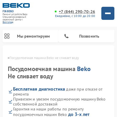
+7 (844) 290-70-26
FIX-BEKO
Ремонт устройств Beko
Ежедневно, с 10:00 до 20:00
Специализированный
cервисный центр г.
Волгоград
Мы ремонтируем
Позвонить
граде
Посудомоечная машина Beko не сливает воду
Посудомоечная машина
Beko
Не сливает воду
Бесплатная диагностика
даже при отказе от
ремонта
Привезем и увезем посудомоечную машину Beko
собственной доставкой
Ремонт стиральных машин Beko
Ремонт морозильных камер Beko
Ремонт вертикальных пылесосов Beko
Ремонт сушильных машин Beko
Ремонт кухонных комбайнов Beko
Ремонт микроволновых печей Beko
Гарантия на наши работы по ремонту
до 3-х лет
посудомоечных машин Beko