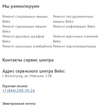
Мы ремонтируем
Ремонт стиральных машин
Ремонт посудомоечных
Beko
машин Beko
Ремонт сушильных машин
Ремонт кофемашин Beko
Beko
Ремонт духовых шкафов
Ремонт варочных панелей
Beko
Beko
Ремонт кухонных комбайнов
Ремонт парогенераторов
Beko
Beko
Ремонт блендеров Beko
Ремонт кофеварок Beko
Контакты сервис центра
Ремонт холодильников Beko
Ремонт морозильных камер
Beko
Адрес сервисного центра Beko:
г. Волгоград, ул. Невская, 12В
Горячая линия:
+7 (844) 290-70-26
Электронная почта: