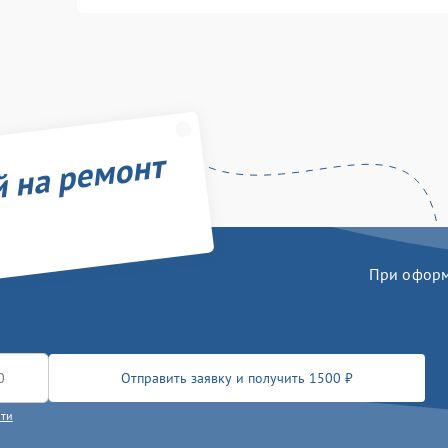
й на ремонт
При оформл
Отправить заявку и получить 1500 ₽
сти