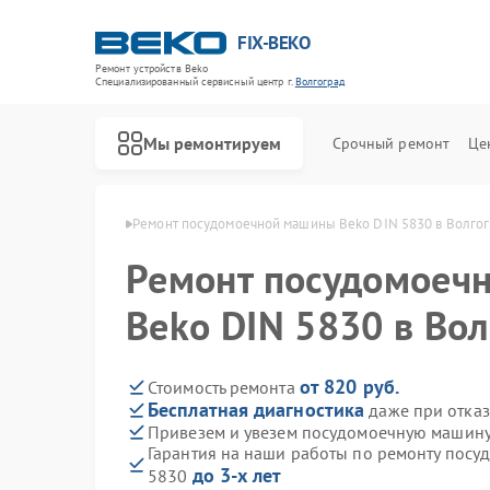
FIX-BEKO
Ремонт устройств Beko
Специализированный cервисный центр г.
Волгоград
Мы ремонтируем
Срочный ремонт
Це
 Beko в Волгограде
Ремонт посудомоечной машины Beko DIN 5830 в Волго
Ремонт посудомоеч
Beko DIN 5830 в Во
от 820 руб.
Стоимость ремонта
Бесплатная диагностика
даже при отказ
Привезем и увезем посудомоечную машину
Гарантия на наши работы по ремонту пос
до 3-х лет
5830
Ремонт стиральных машин Beko
Ремонт сушильных машин Beko
Ремонт духовых шкафов Beko
Ремонт варочных панелей Beko
Ремонт кухонных комбайнов Beko
Ремонт парогенераторов Beko
Ремонт морозильных камер Beko
Ремонт вертикальных пылесосов Beko
Ремонт водонагревателей Beko
Ремонт микроволновых печей Beko