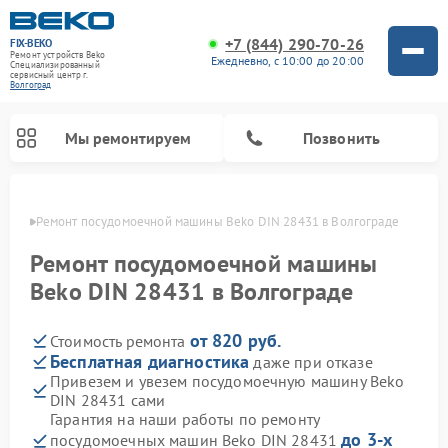
+7 (844) 290-70-26
FIX-BEKO
Ремонт устройств Beko
Ежедневно, с 10:00 до 20:00
Специализированный
cервисный центр г.
Волгоград
Мы ремонтируем
Позвонить
граде
Ремонт посудомоечной машины Beko DIN 28431 в Волгограде
Ремонт посудомоечной машины
Beko DIN 28431 в Волгограде
от 820 руб.
Стоимость ремонта
Бесплатная диагностика
даже при отказе
Привезем и увезем посудомоечную машину Beko
DIN 28431 сами
Ремонт стиральных машин Beko
Ремонт морозильных камер Beko
Ремонт вертикальных пылесосов Beko
Ремонт сушильных машин Beko
Ремонт кухонных комбайнов Beko
Ремонт микроволновых печей Beko
Гарантия на наши работы по ремонту
до 3-х
посудомоечных машин Beko DIN 28431