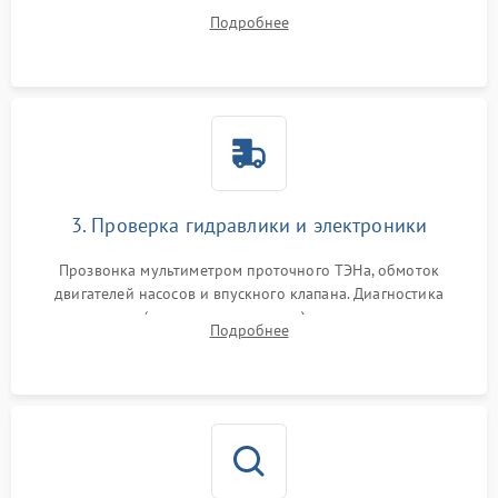
дверцы или нижнего поддона для прямого доступа к
Подробнее
циркуляционному насосу, ТЭНу и сливной помпе.
3. Проверка гидравлики и электроники
Прозвонка мультиметром проточного ТЭНа, обмоток
двигателей насосов и впускного клапана. Диагностика
прессостата (датчика уровня воды), датчика мутности,
Подробнее
концевика дверцы и электронного модуля управления.