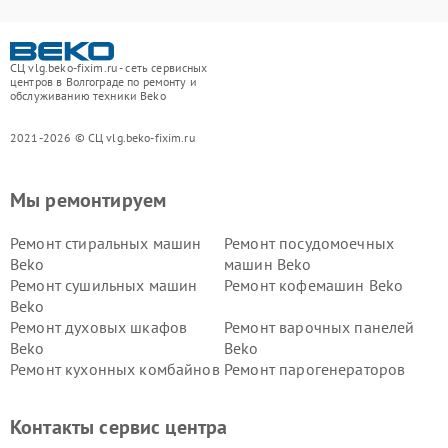
СЦ vlg.beko-fixim.ru - сеть сервисных
центров в Волгограде по ремонту и
обслуживанию техники Beko
2021-2026 © СЦ vlg.beko-fixim.ru
Мы ремонтируем
Ремонт стиральных машин
Ремонт посудомоечных
Beko
машин Beko
Ремонт сушильных машин
Ремонт кофемашин Beko
Beko
Ремонт духовых шкафов
Ремонт варочных панелей
Beko
Beko
Ремонт кухонных комбайнов
Ремонт парогенераторов
Beko
Beko
Ремонт блендеров Beko
Ремонт кофеварок Beko
Контакты сервис центра
Ремонт холодильников Beko
Ремонт морозильных камер