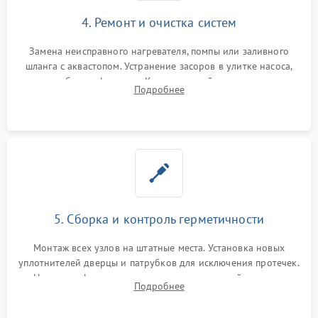
4. Ремонт и очистка систем
Замена неисправного нагревателя, помпы или заливного
шланга с аквастопом. Устранение засоров в улитке насоса,
патрубках и фильтрах. Компонентный ремонт платы
Подробнее
управления, восстановление поврежденной проводки.
5. Сборка и контроль герметичности
Монтаж всех узлов на штатные места. Установка новых
уплотнителей дверцы и патрубков для исключения протечек.
Надежная фиксация хомутов гидравлической системы,
Подробнее
сборка корпуса и установка датчика поплавка.