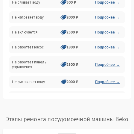
Не сливает воду
500 ₽
Подробнее →
Электропитание
Не нагревает воду
2000 ₽
Подробнее →
Датчики
Не включается
2500 ₽
Подробнее →
Нагрев
Не работает насос
1800 ₽
Подробнее →
Вода
Не работает панель
Гигиена
2500 ₽
Подробнее →
управления
Программное обеспечение
Не распыляет воду
2000 ₽
Подробнее →
Не запускается цикл
1800 ₽
Подробнее →
стирки
Проблемы с набором
Этапы ремонта посудомоечной машины Beko
1800 ₽
Подробнее →
воды