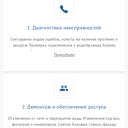
Не работает сушилка
2100 ₽
Подробнее →
Сбои в работе таймера
1700 ₽
Подробнее →
1. Диагностика неисправностей
Проблемы с
2100 ₽
Подробнее →
циркуляционным насосом
Считывание кодов ошибок, осмотр на наличие протечек и
засоров. Проверка подключения к водопроводу. Анализ
жалоб на отсутствие слива, нагрева, вращения
Подробнее
разбрызгивателей или срабатывание системы защиты
аквастоп.
2. Демонтаж и обеспечение доступа
Отключение от сети и перекрытие воды. Извлечение корзин,
фильтров и импеллеров. Снятие боковых стенок, фасада