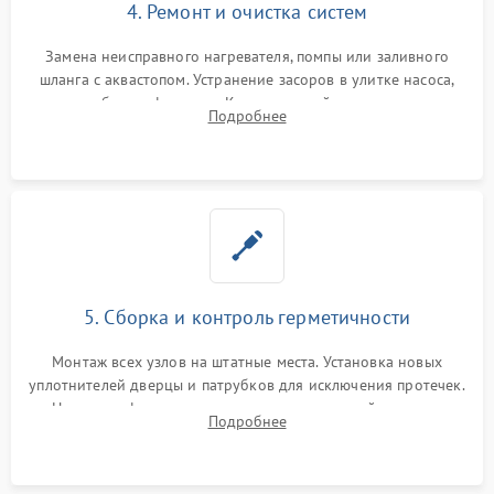
4. Ремонт и очистка систем
Замена неисправного нагревателя, помпы или заливного
шланга с аквастопом. Устранение засоров в улитке насоса,
патрубках и фильтрах. Компонентный ремонт платы
Подробнее
управления, восстановление поврежденной проводки.
5. Сборка и контроль герметичности
Монтаж всех узлов на штатные места. Установка новых
уплотнителей дверцы и патрубков для исключения протечек.
Надежная фиксация хомутов гидравлической системы,
Подробнее
сборка корпуса и установка датчика поплавка.