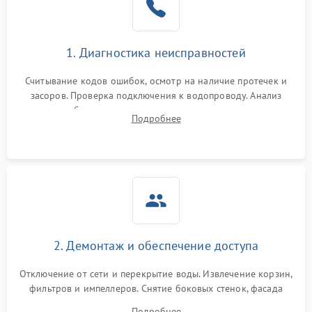
Сбои в работе таймера
1700 ₽
Подробнее →
1. Диагностика неисправностей
Проблемы с
2100 ₽
Подробнее →
циркуляционным насосом
Считывание кодов ошибок, осмотр на наличие протечек и
засоров. Проверка подключения к водопроводу. Анализ
жалоб на отсутствие слива, нагрева, вращения
Подробнее
разбрызгивателей или срабатывание системы защиты
аквастоп.
2. Демонтаж и обеспечение доступа
Отключение от сети и перекрытие воды. Извлечение корзин,
фильтров и импеллеров. Снятие боковых стенок, фасада
дверцы или нижнего поддона для прямого доступа к
Подробнее