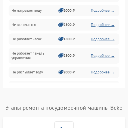
Не нагревает воду
2000 ₽
Подробнее →
Датчики
Не включается
2500 ₽
Подробнее →
Нагрев
Не работает насос
1800 ₽
Подробнее →
Вода
Не работает панель
Гигиена
2500 ₽
Подробнее →
управления
Программное обеспечение
Не распыляет воду
2000 ₽
Подробнее →
Не запускается цикл
1800 ₽
Подробнее →
стирки
Проблемы с набором
Этапы ремонта посудомоечной машины Beko
1800 ₽
Подробнее →
воды
Не работает сушилка
2100 ₽
Подробнее →