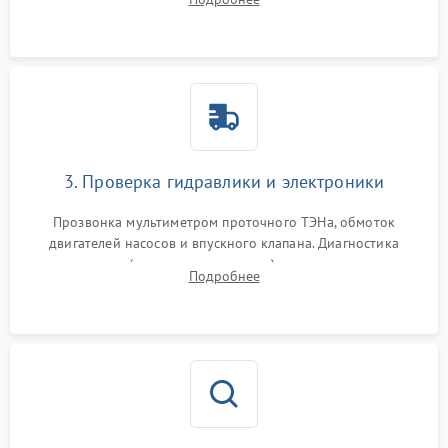
циркуляционному насосу, ТЭНу и сливной помпе.
3. Проверка гидравлики и электроники
Прозвонка мультиметром проточного ТЭНа, обмоток
двигателей насосов и впускного клапана. Диагностика
прессостата (датчика уровня воды), датчика мутности,
Подробнее
концевика дверцы и электронного модуля управления.