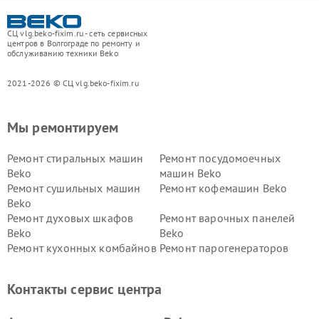
СЦ vlg.beko-fixim.ru - сеть сервисных
центров в Волгограде по ремонту и
обслуживанию техники Beko
2021-2026 © СЦ vlg.beko-fixim.ru
Мы ремонтируем
Ремонт стиральных машин
Ремонт посудомоечных
Beko
машин Beko
Ремонт сушильных машин
Ремонт кофемашин Beko
Beko
Ремонт духовых шкафов
Ремонт варочных панелей
Beko
Beko
Ремонт кухонных комбайнов
Ремонт парогенераторов
Beko
Beko
Ремонт блендеров Beko
Ремонт кофеварок Beko
Контакты сервис центра
Ремонт холодильников Beko
Ремонт морозильных камер
Beko