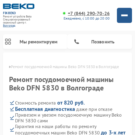
+7 (844) 290-70-26
FIX-BEKO
Ремонт устройств Beko
Ежедневно, с 10:00 до 20:00
Специализированный
cервисный центр г.
Волгоград
Мы ремонтируем
Позвонить
граде
Ремонт посудомоечной машины Beko DFN 5830 в Волгограде
Ремонт посудомоечной машины
Beko DFN 5830 в Волгограде
от 820 руб.
Стоимость ремонта
Бесплатная диагностика
даже при отказе
Привезем и увезем посудомоечную машину Beko
DFN 5830 сами
Ремонт стиральных машин Beko
Ремонт морозильных камер Beko
Ремонт вертикальных пылесосов Beko
Ремонт сушильных машин Beko
Ремонт кухонных комбайнов Beko
Ремонт микроволновых печей Beko
Гарантия на наши работы по ремонту
до 3-х лет
посудомоечных машин Beko DFN 5830