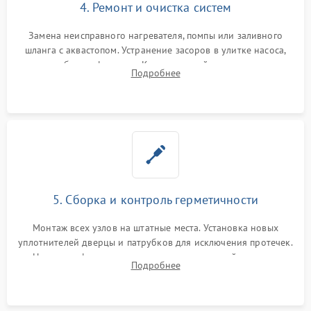
4. Ремонт и очистка систем
Замена неисправного нагревателя, помпы или заливного
шланга с аквастопом. Устранение засоров в улитке насоса,
патрубках и фильтрах. Компонентный ремонт платы
Подробнее
управления, восстановление поврежденной проводки.
5. Сборка и контроль герметичности
Монтаж всех узлов на штатные места. Установка новых
уплотнителей дверцы и патрубков для исключения протечек.
Надежная фиксация хомутов гидравлической системы,
Подробнее
сборка корпуса и установка датчика поплавка.