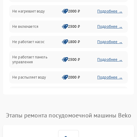
Не нагревает воду
2000 ₽
Подробнее →
Датчики
Не включается
2500 ₽
Подробнее →
Нагрев
Не работает насос
1800 ₽
Подробнее →
Вода
Не работает панель
Гигиена
2500 ₽
Подробнее →
управления
Программное обеспечение
Не распыляет воду
2000 ₽
Подробнее →
Не запускается цикл
1800 ₽
Подробнее →
стирки
Проблемы с набором
Этапы ремонта посудомоечной машины Beko
1800 ₽
Подробнее →
воды
Не работает сушилка
2100 ₽
Подробнее →