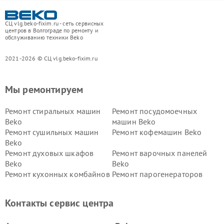
СЦ vlg.beko-fixim.ru - сеть сервисных
центров в Волгограде по ремонту и
обслуживанию техники Beko
2021-2026 © СЦ vlg.beko-fixim.ru
Мы ремонтируем
Ремонт стиральных машин
Ремонт посудомоечных
Beko
машин Beko
Ремонт сушильных машин
Ремонт кофемашин Beko
Beko
Ремонт духовых шкафов
Ремонт варочных панелей
Beko
Beko
Ремонт кухонных комбайнов
Ремонт парогенераторов
Beko
Beko
Ремонт блендеров Beko
Ремонт кофеварок Beko
Контакты сервис центра
Ремонт холодильников Beko
Ремонт морозильных камер
Beko