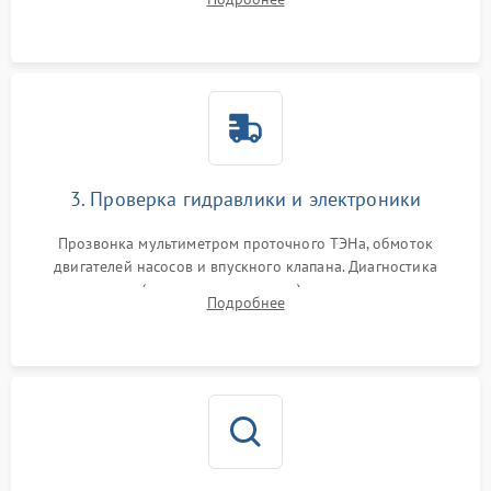
циркуляционному насосу, ТЭНу и сливной помпе.
3. Проверка гидравлики и электроники
Прозвонка мультиметром проточного ТЭНа, обмоток
двигателей насосов и впускного клапана. Диагностика
прессостата (датчика уровня воды), датчика мутности,
Подробнее
концевика дверцы и электронного модуля управления.