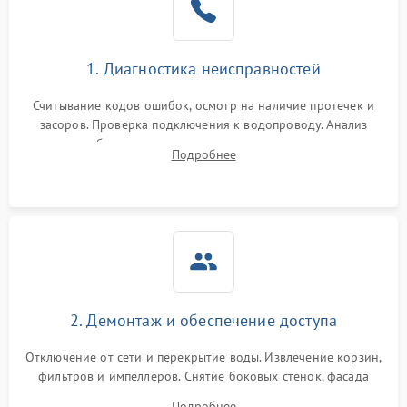
Сбои в работе таймера
1700 ₽
Подробнее →
1. Диагностика неисправностей
Проблемы с
2100 ₽
Подробнее →
циркуляционным насосом
Считывание кодов ошибок, осмотр на наличие протечек и
засоров. Проверка подключения к водопроводу. Анализ
жалоб на отсутствие слива, нагрева, вращения
Подробнее
разбрызгивателей или срабатывание системы защиты
аквастоп.
2. Демонтаж и обеспечение доступа
Отключение от сети и перекрытие воды. Извлечение корзин,
фильтров и импеллеров. Снятие боковых стенок, фасада
дверцы или нижнего поддона для прямого доступа к
Подробнее