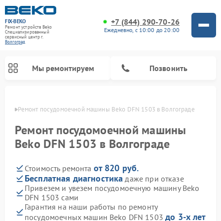
+7 (844) 290-70-26
FIX-BEKO
Ремонт устройств Beko
Ежедневно, с 10:00 до 20:00
Специализированный
cервисный центр г.
Волгоград
Мы ремонтируем
Позвонить
граде
Ремонт посудомоечной машины Beko DFN 1503 в Волгограде
Ремонт посудомоечной машины
Beko DFN 1503 в Волгограде
от 820 руб.
Стоимость ремонта
Бесплатная диагностика
даже при отказе
Привезем и увезем посудомоечную машину Beko
DFN 1503 сами
Ремонт стиральных машин Beko
Ремонт морозильных камер Beko
Ремонт вертикальных пылесосов Beko
Ремонт сушильных машин Beko
Ремонт кухонных комбайнов Beko
Ремонт микроволновых печей Beko
Гарантия на наши работы по ремонту
до 3-х лет
посудомоечных машин Beko DFN 1503