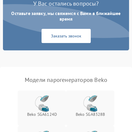
У Вас остались вопросы?
Сбой режима работы
1200 ₽
Подробнее →
Оставьте заявку, мы свяжемся с Вами в ближайшее
время
Не сохраняет настройки
1200 ₽
Подробнее →
Заказать звонок
Не включается
1500 ₽
Подробнее →
Не подает пар
1800 ₽
Подробнее →
Модели парогенераторов Beko
Beko SGA6124D
Beko SGA8328B