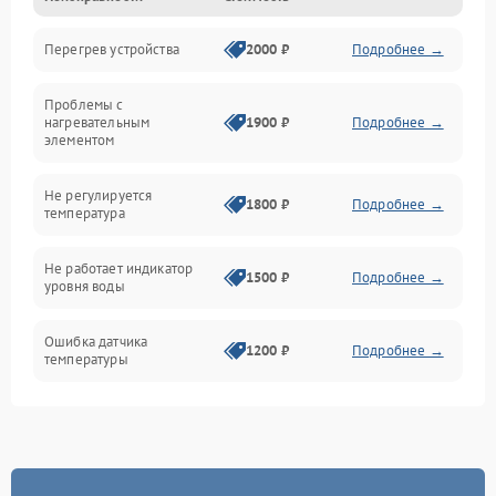
Перегрев устройства
2000 ₽
Подробнее →
Герметичность
Проблемы с
Механика
нагревательным
1900 ₽
Подробнее →
элементом
Не регулируется
1800 ₽
Подробнее →
температура
Не работает индикатор
1500 ₽
Подробнее →
уровня воды
Ошибка датчика
1200 ₽
Подробнее →
температуры
Не работает индикатор
1000 ₽
Подробнее →
Ошибка платы управления
1500 ₽
Подробнее →