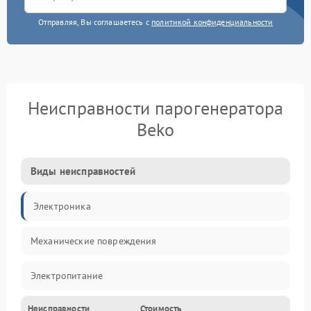
Отправляя, Вы соглашаетесь с
политикой конфиденциальности
Неисправности парогенератора
Beko
Виды неисправностей
Электроника
Механические повреждения
Электропитание
Неисправности
Стоимость
Парообразование