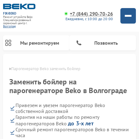
+7 (844) 290-70-26
FIX-BEKO
Ремонт устройств Beko
Ежедневно, с 10:00 до 20:00
Специализированный
cервисный центр г.
Волгоград
Мы ремонтируем
Позвонить
граде
Парогенератор Beko заменить бойлер
Заменить бойлер на
парогенераторе Beko в Волгограде
Привезем и увезем парогенератор Beko
собственной доставкой
Гарантия на наши работы по ремонту
до 3-х лет
парогенераторов Beko
Ремонт стиральных машин Beko
Ремонт сушильных машин Beko
Ремонт кухонных комбайнов Beko
Ремонт морозильных камер Beko
Ремонт вертикальных пылесосов Beko
Ремонт посудомоечных машин Beko
Ремонт микроволновых печей Beko
Срочный ремонт парогенераторов Beko в течении
часа