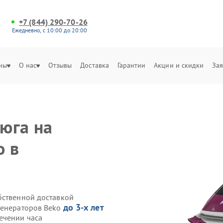
+7 (844) 290-70-26
Ежедневно, с 10:00 до 20:00
ны
О нас
Отзывы
Доставка
Гарантии
Акции и скидки
Зая
юга на
o в
бственной доставкой
до 3-х лет
генераторов Beko
ечении часа