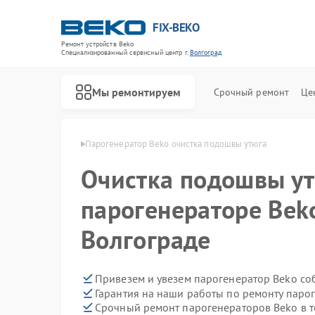
FIX-BEKO
Ремонт устройств Beko
Специализированный cервисный центр г.
Волгоград
Мы ремонтируем
Срочный ремонт
Це
 Beko в Волгограде
Парогенератор Beko очистка подошвы утюга
Очистка подошвы ут
парогенераторе Bek
Волгограде
Привезем и увезем парогенератор Beko со
Гарантия на наши работы по ремонту паро
Срочный ремонт парогенераторов Beko в т
Ремонт стиральных машин Beko
Ремонт посудомоечных машин Beko
Ремонт сушильных машин Beko
Ремонт духовых шкафов Beko
Ремонт варочных панелей Beko
Ремонт кухонных комбайнов Beko
Ремонт морозильных камер Beko
Ремонт вертикальных пылесосов Beko
Ремонт водонагревателей Beko
Ремонт микроволновых печей Beko