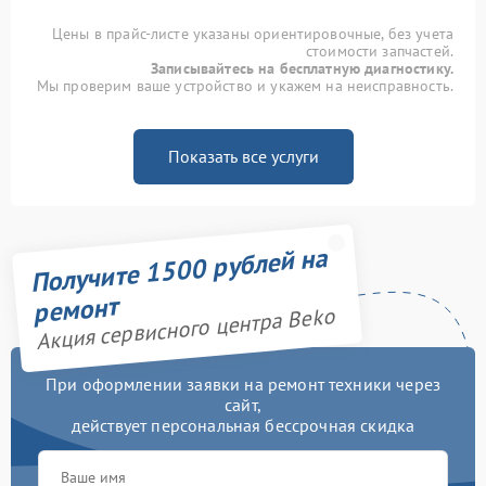
Цены в прайс-листе указаны ориентировочные, без учета
стоимости запчастей.
Записывайтесь на бесплатную диагностику.
Мы проверим ваше устройство и укажем на неисправность.
Показать все услуги
Получите 1500 рублей на
ремонт
Акция сервисного центра Beko
При оформлении заявки на ремонт техники через
сайт,
действует персональная бессрочная скидка