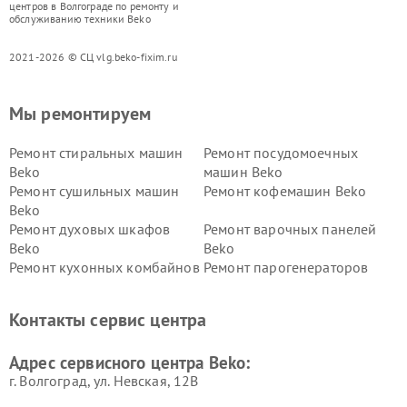
центров в Волгограде по ремонту и
обслуживанию техники Beko
2021-2026 © СЦ vlg.beko-fixim.ru
Мы ремонтируем
Ремонт стиральных машин
Ремонт посудомоечных
Beko
машин Beko
Ремонт сушильных машин
Ремонт кофемашин Beko
Beko
Ремонт духовых шкафов
Ремонт варочных панелей
Beko
Beko
Ремонт кухонных комбайнов
Ремонт парогенераторов
Beko
Beko
Ремонт блендеров Beko
Ремонт кофеварок Beko
Контакты сервис центра
Ремонт холодильников Beko
Ремонт морозильных камер
Beko
Адрес сервисного центра Beko:
г. Волгоград, ул. Невская, 12В