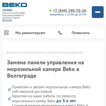
+7 (844) 290-70-26
FIX-BEKO
Ремонт устройств Beko
Ежедневно, с 10:00 до 20:00
Специализированный
cервисный центр г.
Волгоград
Мы ремонтируем
Позвонить
граде
Морозильная камера Beko замена панели управления
Замена панели управления на
морозильной камере Beko в
Волгограде
Привезем и увезем морозильную камеру Beko
собственной доставкой
Гарантия на наши работы по ремонту
Ремонт стиральных машин Beko
Ремонт сушильных машин Beko
Ремонт кухонных комбайнов Beko
Ремонт вертикальных пылесосов Beko
Ремонт посудомоечных машин Beko
Ремонт микроволновых печей Beko
до 3-х лет
морозильных камер Beko
Срочный ремонт морозильных камер Beko в